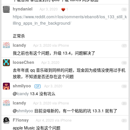
hyndaniel
Apr 3, 2020
1
16
https://www.reddit.com/r/ios/comments/ebano8/ios_133_still_k
illing_apps_in_the_background/
正常杀
lcandy
Apr 3, 2020 via iPhone
17
我之前也有这个问题，升级 13.4，问题解决了
looseChen
Apr 3, 2020
18
去年年底 qq 音乐碰到同样的问题，现金因为疫情没使用过手机
放歌，不知道是否还存在这个问题
shmilyoo
Apr 3, 2020
OP
19
@
lcandy
13.4 没有坑么
lcandy
Apr 3, 2020 via iPhone
20
@
shmilyoo
目前没啥新的，有一个粘贴的坑 13.3.1 就有了
F7ionsy
Apr 4, 2020 via iPhone
21
apple Music 没有这个问题