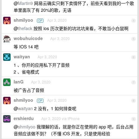
@
Martin9
网易云确实只剩下卖情怀了，前些天看到我的一个歌
单里面灰了有 20%的歌，无语
shmilyoo
Apr 3, 2020
OP
4
@
thefack
按照 ios 历次更新的坑坑坑来看，不敢当小白鼠啊
wobuhuicode
Apr 3, 2020
5
等 IOS 14 吧
waityan
Apr 3, 2020
6
1 、你开的应用私下开了音频
2 、省电模式
IanG
Apr 3, 2020
7
被广告占了音频
shmilyoo
Apr 3, 2020
OP
8
@
waityan
2 没有，1 如何排查呢
ershierdu
Apr 3, 2020 via iPhone
9
@
shmilyoo
我理解的话，就是你正在使用的 app 吧，后台占用
音频应该做不到？（不懂 iOS 开发，只是使用经验