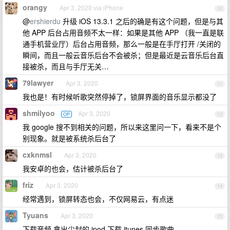
orangy
Apr 3, 2020 via iPhone
10
@
ershierdu
升级 iOS 13.3.1 之后的确是有这个问题，但是与其
他 APP 后台占用音频不太一样：如果是其他 APP （我一直是联
通手机营业厅）后台占用音频，那么一般是在手厅打开 /关闭的
瞬间，而且一般云音乐后台不会被杀；但是最近是云音乐后台直
接被杀，而且与手厅无关…
79lawyer
Apr 3, 2020
11
我也是！有时候听歌突然停掉了，锁屏界面的音乐显示都没了
shmilyoo
Apr 3, 2020
OP
12
我 google 搜不到相关的问题，所以来这里问一下，看来不是个
别现象。就是被系统杀后台了
cxknmsl
Apr 3, 2020
13
我安卓的也会，估计被杀后台了
friz
Apr 3, 2020
14
经常遇到，锁屏转态也会，不仅网易云，有点迷
Tyuans
Apr 3, 2020
15
下载音频 拿出尘封的 ipod 下载 itunes 同步歌曲