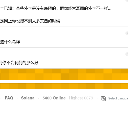
个已知：某些外企是没有底限的，跟你经常耳闻的外企不一样...
网上你也搜不到太多东西的时候...
道什么鸟样
剥削你不会剥削的那么狠
·
FAQ
·
Solana
·
5400 Online
Highest 6679
·
Select Langua