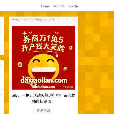
Home
Sign Up
Sign In
券商万一免五开户活动火热进行中！
1
a股万一免五活动火热进行中！留言就
2
抽鼠标键盘！
参与活动
3