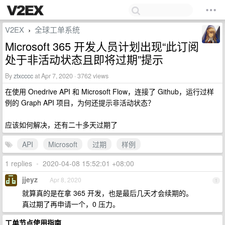
V2EX
全球工单系统
›
Microsoft 365 开发人员计划出现“此订阅
处于非活动状态且即将过期”提示
By
ztxcccc
at Apr 7, 2020 · 3762 views
在使用 Onedrive API 和 Microsoft Flow，连接了 Github，运行过样
例的 Graph API 项目，为何还提示非活动状态？
应该如何解决，还有二十多天过期了
API
Microsoft
过期
样例
1 replies
•
2020-04-08 15:52:01 +08:00
jjeyz
Apr 8, 2020
1
就算真的是在拿 365 开发，也是最后几天才会续期的。
真过期了再申请一个，0 压力。
工单节点使用指南