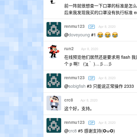
前一阵就很想查一下口罩的标准是怎么
后来我发现我买的口罩没有执行标准 e
renmu123
Apr 8, 2020
OP
@
doveyoung
#1
run2
Apr 8, 2020
在线预览他们居然还是要求用 flash 我是
个 p 啊！ (′д｀ )…彡…彡
renmu123
Apr 8, 2020
OP
@
sobigfish
#3 只能说正常操作 2333
crc8
Apr 8, 2020
这个好，支持。
renmu123
Apr 8, 2020
OP
@
crc8
#5 感谢支持(✪ω✪)