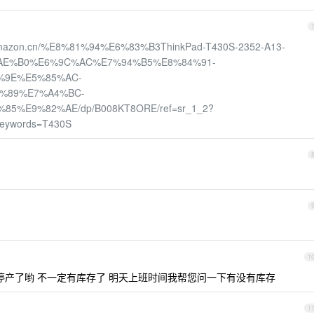
.amazon.cn/%E8%81%94%E6%83%B3ThinkPad-T430S-2352-A13-
AE%B0%E6%9C%AC%E7%94%B5%E8%84%91-
%9E%E5%85%AC-
%89%E7%A4%BC-
%E9%82%AE/dp/B008KT8ORE/ref=sr_1_2?
keywords=T430S
1
停产了哟 不一定有库存了 明天上班时间我帮您问一下有没有库存
1