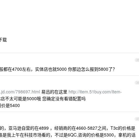
下载
3
价一般都在4700左右，实体店也就5000 你那边怎么报到5800了？
3
em.jd.com/798697.html
易迅的在这里
http://item.51buy.com/item-
店不太可能是5000哦 您确定没有看错配置吗
价是5400
3
亚马逊自营的在4899 ，经销商的在4660-5827之间，T3c的价格是
格是我上午在科技市场看的，不过是6QC,咨询的价格是5300，拿机的话