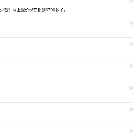
1
版的多少钱？网上报价现在都到6700多了。
1
1
2
2
2
2