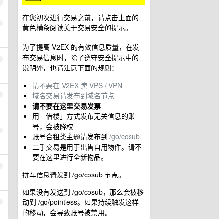
在您初次进行交易之前，请点击上面的
1
黄色横条阅读关于交易安全的提示。
为了提高 V2EX 的有效信息质量，在发
布交易信息时，除了遵守安全提示中的
2
说明外，也请注意下面的规则：
请不要在 V2EX 卖 VPS / VPN
域名交易请发布到域名节点
3
请不要在这里交易发票
用「借楼」方式发布无关信息的账
号，会被降权
4
账号合租类主题请发布到
/go/cosub
二手交易是用于出售自用物件。请不
要在这里进行全新物品。
5
拼车信息请发到 /go/cosub 节点。
如果没有发送到 /go/cosub，那么会被移
动到 /go/pointless。如果持续触发这样
6
的移动，会导致账号被禁用。