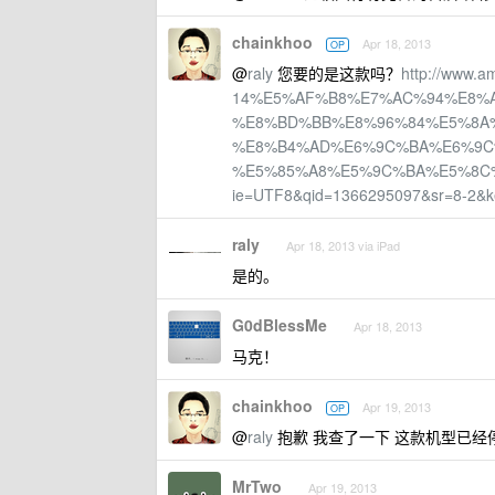
chainkhoo
Apr 18, 2013
OP
@
raly
您要的是这款吗？
http://www
14%E5%AF%B8%E7%AC%94%E8%
%E8%BD%BB%E8%96%84%E5%8A
%E8%B4%AD%E6%9C%BA%E6%9C
%E5%85%A8%E5%9C%BA%E5%8C%85
ie=UTF8&qid=1366295097&sr=8-2&
raly
Apr 18, 2013 via iPad
是的。
G0dBlessMe
Apr 18, 2013
马克！
chainkhoo
Apr 19, 2013
OP
@
raly
抱歉 我查了一下 这款机型已经
MrTwo
Apr 19, 2013