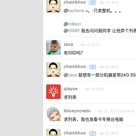
chainkhoo
Apr 19, 2013
OP
@
kachens
=。-只卖整机。。。
@
millson
@
ISSAY
我去问问我同学 让他弄个列
zava
Apr 19, 2013
有SSD吗？
chainkhoo
Apr 20, 2013
OP
@
zava
联想有一部分机器是带24G SS
qiayue
Apr 20, 2013
求列表
Idiosyncratic
Apr 20, 2013 via Android
求列表，我也准备今年换台电脑
chainkhoo
Apr 20, 2013
OP