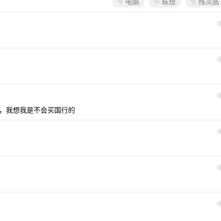
电脑
联想
残次品
+，我想我是不会买国行的