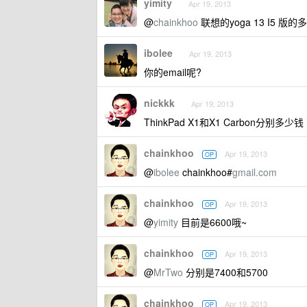
yimity
Apr 19, 2013
@
chainkhoo
联想的yoga 13 I5 
ibolee
Apr 19, 2013
你的email呢?
nickkk
Apr 19, 2013
ThinkPad X1和X1 Carbon分别多少钱
chainkhoo
Apr 19, 2013
OP
@
ibolee
chainkhoo#
gmail.com
chainkhoo
Apr 19, 2013
OP
@
yimity
目前是6600哦~
chainkhoo
Apr 19, 2013
OP
@
MrTwo
分别是7400和5700
chainkhoo
Apr 19, 2013
OP