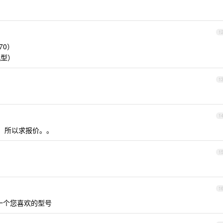
1
470）
机型）
1
1
，所以求报价。。
1
1
一个您喜欢的型号