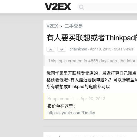
V2EX
二手交易
›
有人要买联想或者Thinkpa
chainkhoo
·
Apr 18, 2013
· 3341 views
This topic created in 4858 days ago, the inf
我同学家里开联想专卖店的，最近打算自己赚点
格还要低哦~有人最近要换电脑吗？可以@我型号或
所有联想或thinkpad的电脑都可以
Supplement 1 ·
Apr 20, 2013
报价单在这里：
http://s.yunio.com/DeIfky