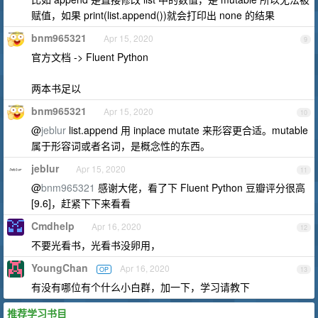
赋值，如果 print(list.append())就会打印出 none 的结果
bnm965321
Apr 15, 2020
9
官方文档 -> Fluent Python
两本书足以
bnm965321
Apr 15, 2020
10
@
jeblur
list.append 用 inplace mutate 来形容更合适。mutable
属于形容词或者名词，是概念性的东西。
jeblur
Apr 15, 2020
11
@
bnm965321
感谢大佬，看了下 Fluent Python 豆瓣评分很高
[9.6]，赶紧下下来看看
Cmdhelp
Apr 16, 2020
12
不要光看书，光看书没卵用，
YoungChan
Apr 16, 2020
OP
13
有没有哪位有个什么小白群，加一下，学习请教下
推荐学习书目