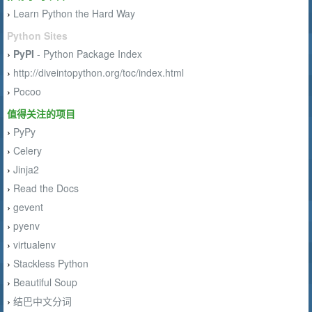
Learn Python the Hard Way
›
Python Sites
PyPI
- Python Package Index
›
http://diveintopython.org/toc/index.html
›
Pocoo
›
值得关注的项目
PyPy
›
Celery
›
Jinja2
›
Read the Docs
›
gevent
›
pyenv
›
virtualenv
›
Stackless Python
›
Beautiful Soup
›
结巴中文分词
›