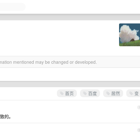
ormation mentioned may be changed or developed.
首页
百度
居然
变
致的。