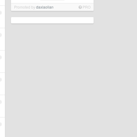
Promoted by
daxiaolian
PRO
3
4
5
6
7
8