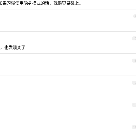
动，如果习惯使用隐身模式的话，就很容易碰上。
1
，也发现变了
1
1
1
1