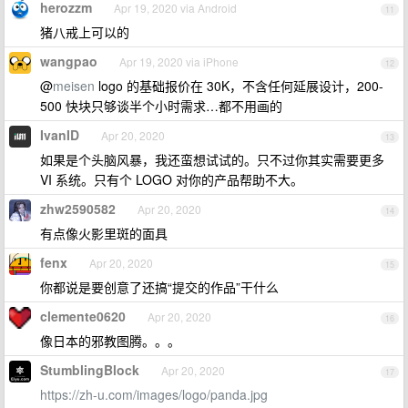
herozzm
Apr 19, 2020 via Android
11
猪八戒上可以的
wangpao
Apr 19, 2020 via iPhone
12
@
meisen
logo 的基础报价在 30K，不含任何延展设计，200-
500 快块只够谈半个小时需求…都不用画的
IvanID
Apr 20, 2020
13
如果是个头脑风暴，我还蛮想试试的。只不过你其实需要更多
VI 系统。只有个 LOGO 对你的产品帮助不大。
zhw2590582
Apr 20, 2020
14
有点像火影里斑的面具
fenx
Apr 20, 2020
15
你都说是要创意了还搞“提交的作品”干什么
clemente0620
Apr 20, 2020
16
像日本的邪教图腾。。。
StumblingBlock
Apr 20, 2020
17
https://zh-u.com/images/logo/panda.jpg