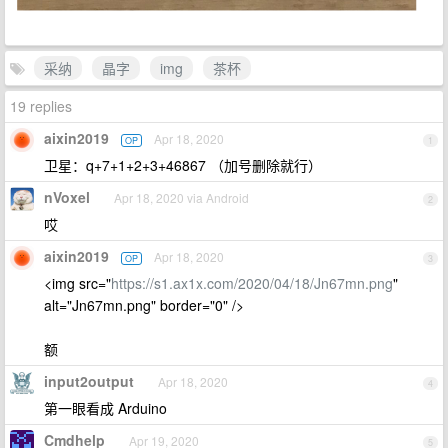
采纳
晶字
img
茶杯
19 replies
aixin2019
Apr 18, 2020
OP
1
卫星：q+7+1+2+3+46867 （加号删除就行）
nVoxel
Apr 18, 2020 via Android
2
哎
aixin2019
Apr 18, 2020
OP
3
<img src="
https://s1.ax1x.com/2020/04/18/Jn67mn.png
"
alt="Jn67mn.png" border="0" />
额
input2output
Apr 18, 2020
4
第一眼看成 Arduino
Cmdhelp
Apr 19, 2020
5