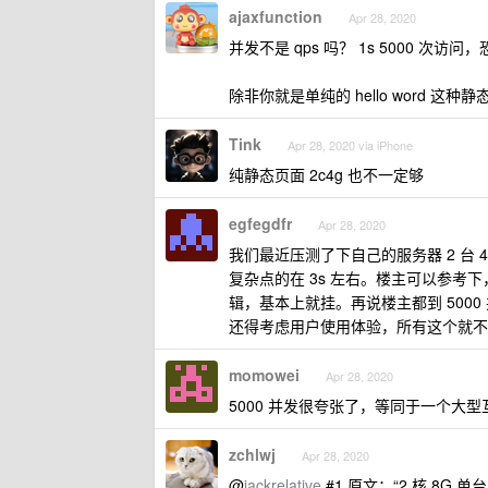
ajaxfunction
Apr 28, 2020
并发不是 qps 吗？ 1s 5000 次
除非你就是单纯的 hello word 这
Tink
Apr 28, 2020 via iPhone
纯静态页面 2c4g 也不一定够
egfegdfr
Apr 28, 2020
我们最近压测了下自己的服务器 2 台 4 
复杂点的在 3s 左右。楼主可以参考下
辑，基本上就挂。再说楼主都到 500
还得考虑用户使用体验，所有这个就不
momowei
Apr 28, 2020
5000 并发很夸张了，等同于一个大
zchlwj
Apr 28, 2020
@
jackrelative
#1 原文：“2 核 8G 