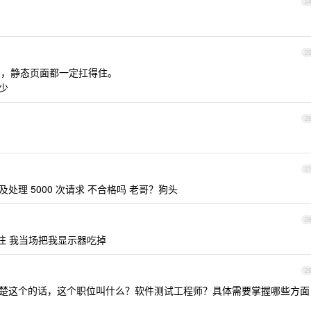
2
2
2c8g，静态页面都一定扛得住。
多少
2
2
处理 5000 次请求 不合格吗 老哥？狗头
2
住 我当场把我显示器吃掉
2
楚这个的话，这个职位叫什么？软件测试工程师？具体需要掌握哪些方面