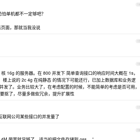
1
访问，恐怕单机都不一定够吧？
种静态页面，那就当我没说
1
1
核 16g 的服务器。在 800 并发下 简单查询接口的响应时间大概在 1s，
，楼上说的 2c 4g 在纯静态 的情况下可能还行，已加上数据库和业务逻
0 并发了。业务比较大了，在考虑配置的时候，不能简单的考虑是否可用，
要抠了，尽量多做些冗余，提升扩展性
1
型互联网公司某些接口的并发量了
1
单台 4M 带宽就足够了。适当的把文件存储到 oss 。”