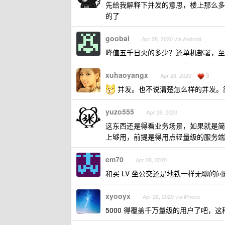
先给我解释下并发的意思，楼上那么多都
的了
goobai
Apr 28, 2020 via Android
峰值五千日火的多少？还单机部署，至
xuhaoyangx
3
Apr 28, 2020
并发。也不说清楚怎么样的并发。简单
yuzo555
Apr 28, 2020
这东西还是得看业务场景，如果就是简单的本
上够用，前提是得用点轻量级的服务端程
em70
Apr 28, 2020
和买 LV 坐公交还是地铁一样无聊的问
xyooyx
Apr 28, 2020 via iPhone
5000 得覆盖千万量级的用户了吧，