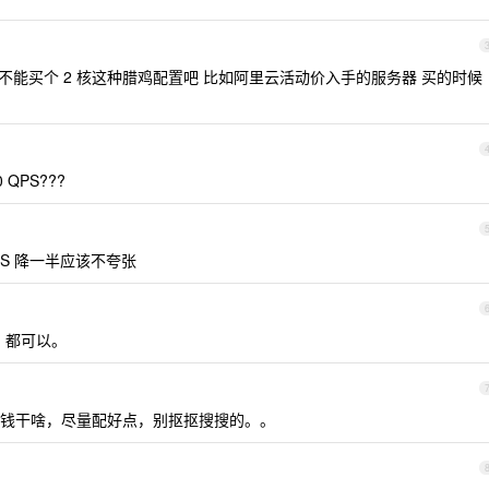
也不能买个 2 核这种腊鸡配置吧 比如阿里云活动价入手的服务器 买的时候
QPS???
QPS 降一半应该不夸张
G 都可以。
钱干啥，尽量配好点，别抠抠搜搜的。。