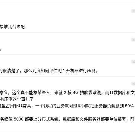
3
直接堆几台顶配
3
思。
3
 描述的很清楚了，那么到底如何评估呢？开机器进行压测。
3
么意义，这个真不能象某些人上来就 2 核 4G 拍脑袋瞎说，而且数据库和文
有压测这个事儿了。
磁盘占用都非常高，一个线程的业务就可能瞬间就把服务器负载彪到 50%
峰值 5000 都要上分布式系统，数据库和文件服务器都要单位部署，前