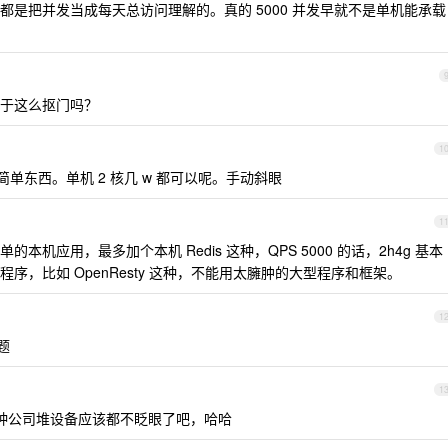
是把并发当成每天总访问理解的。真的 5000 并发早就不是单机能承载
于这么抠门吗？
1
东西。单机 2 核几 w 都可以呢。手动斜眼
1
机应用，最多加个本机 Redis 这种，QPS 5000 的话，2h4g 基本
序，比如 OpenResty 这种，不能用太臃肿的大型程序和框架。
1
题
1
这种公司堆设备应该都不眨眼了吧，哈哈