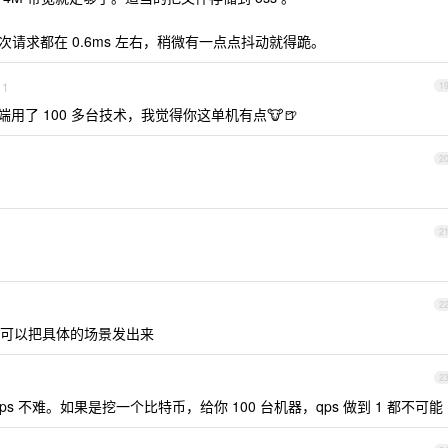
每次请求都在 0.6ms 左右，稍微有一点点抖动就得跪。
1
1
后端用了 100 多台技术，我觉得你这单机有点🐮🍺
2
2
2
可以把具体的场景发出来
2
0qps 不难。如果是挖一个比特币，给你 100 台机器，qps 做到 1 都不可能