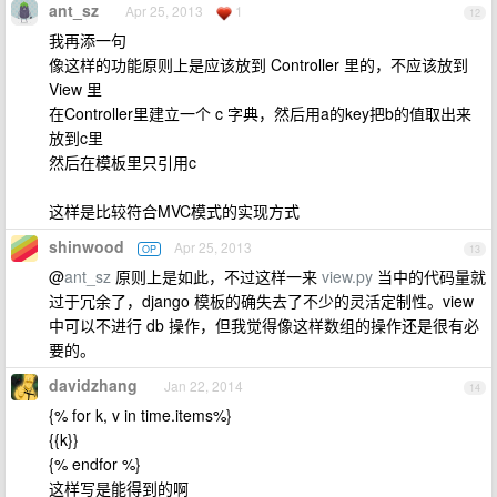
ant_sz
Apr 25, 2013
1
12
我再添一句
像这样的功能原则上是应该放到 Controller 里的，不应该放到
View 里
在Controller里建立一个 c 字典，然后用a的key把b的值取出来
放到c里
然后在模板里只引用c
这样是比较符合MVC模式的实现方式
shinwood
Apr 25, 2013
OP
13
@
ant_sz
原则上是如此，不过这样一来
view.py
当中的代码量就
过于冗余了，django 模板的确失去了不少的灵活定制性。view
中可以不进行 db 操作，但我觉得像这样数组的操作还是很有必
要的。
davidzhang
Jan 22, 2014
14
{% for k, v in time.items%}
{{k}}
{% endfor %}
这样写是能得到的啊