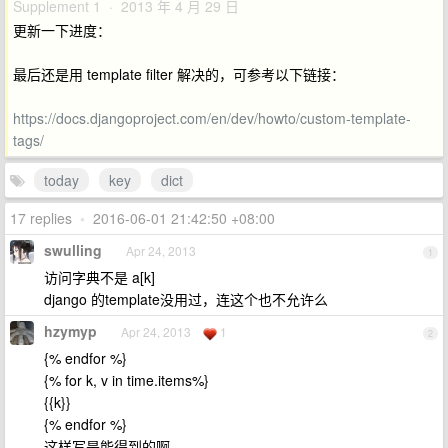
Supplement 1 · 2013 年 4 月 29 日
更新一下进度：
最后还是用 template filter 解决的，可参考以下链接：
https://docs.djangoproject.com/en/dev/howto/custom-template-
tags/
today
key
dict
17 replies
•
2016-06-01 21:42:50 +08:00
swulling
Apr 24, 2013
1
访问字典不是 a[k]
django 的template没用过，连这个也不允许么
hzymyp
Apr 24, 2013
1
2
{% endfor %}
{% for k, v in time.items%}
{{k}}
{% endfor %}
这样写是能得到的啊