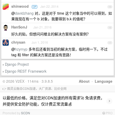
shinwood
Jan 22, 2014
OP
15
@
davidzhang
对，这是对于 time 这个对象当中的可以得到，如
果我现在有一个 b 对象，我要得到 b.k 的值呢？
HanSonJ
Jan 21, 2016
16
好久的贴，但想问问楼主的解决方案有没有案例？
chrysan
Jun 1, 2016
17
@
hzymyp
多年后还看到当初的解决方案，临时用一下。不过
tag 和 filter 的解决方案还是没有思路！
Django Project
›
Django REST Framework
›
© 2026 V2EX · 114ms · 3.9.8.5
About
·
Language
👉 图灵云融合CDN加速，大厂资源、比价全网
以最低的价格，满足您对CDN加速的所有需求🚀 免请求费，
›
并提供安全防护功能，仅计费正常流量💰
Promoted by
SCDN
PRO