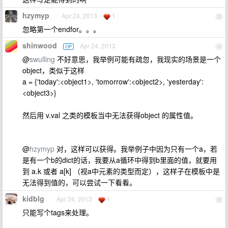
hzymyp
Apr 24, 2013
1
3
忽略第一个endfor。。。
shinwood
Apr 24, 2013
OP
4
@
swulling
不好意思，我举例可能有疏忽，我现实的场景是一个
object，类似于这样
a = {'today':<object1>, 'tomorrow':<object2>, 'yesterday':
<object3>}
然后用 v.val 之类的模板当中无法获得object 的属性值。
@
hzymyp
对，这样可以获得。我举例子中因为只有一个a，若
是有一个b的dict的话，我要从a循环中得到b里面的值，就要用
到 a.k 或者 a[k] （视a中元素的类型而定），这样子在模板中是
无法得到值的，可以尝试一下看看。
kidblg
Apr 24, 2013
1
5
只能写个tags来处理。