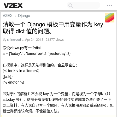
V2EX
Django
›
请教一个 Django 模板中用变量作为 key
取得 dict 值的问题。
By
shinwood
at Apr 24, 2013 · 21877 views
假设views.py有一个dict
a = {'today':1, 'tomorrow':2, 'yesterday':3}
在模板中，这样是无法得到值的，会显示空白：
{% for k,v in a.items%}
{{a.k}}
{% endfor %}
即对于k 的解析并不会视 key 为一个变量，而是视为一个字母k（非
a.today 等），这部分有没有比较好的最佳实践解决办法？查了一下
网上资料，有人说自己写一个filter，有人说换用Jinja2 或者Mako，但
我觉得都比较麻烦，不像最佳方法。