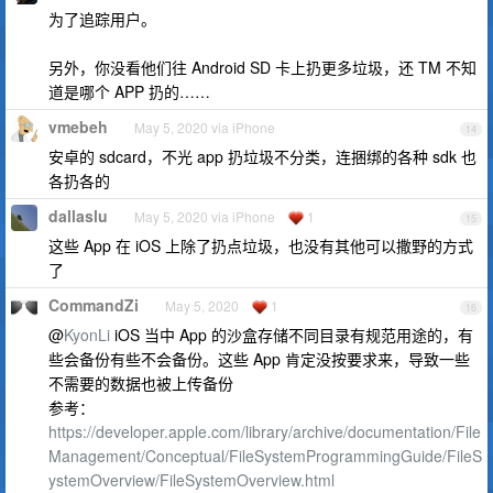
为了追踪用户。
另外，你没看他们往 Android SD 卡上扔更多垃圾，还 TM 不知
道是哪个 APP 扔的……
vmebeh
May 5, 2020 via iPhone
14
安卓的 sdcard，不光 app 扔垃圾不分类，连捆绑的各种 sdk 也
各扔各的
dallaslu
May 5, 2020 via iPhone
1
15
这些 App 在 iOS 上除了扔点垃圾，也没有其他可以撒野的方式
了
CommandZi
May 5, 2020
1
16
@
KyonLi
iOS 当中 App 的沙盒存储不同目录有规范用途的，有
些会备份有些不会备份。这些 App 肯定没按要求来，导致一些
不需要的数据也被上传备份
参考：
https://developer.apple.com/library/archive/documentation/File
Management/Conceptual/FileSystemProgrammingGuide/FileS
ystemOverview/FileSystemOverview.html