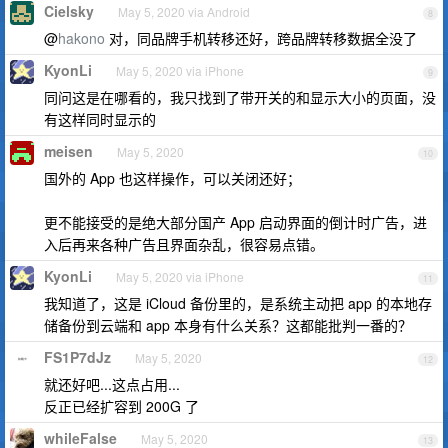
Cielsky
May 5, 2020 via Android
8
@
hakono
对，同品牌手机转移还好，跨品牌转移数据全没了
KyonLi
May 5, 2020 via iPhone
9
同问这是在哪看的，我只找到了带开关的和显示大小的页面，没
有这样同时显示的
meisen
May 5, 2020
10
国外的 App 也这样操作，可以关闭还好；
更不能接受的是绝大部分国产 App 启动界面的倒计时广告，进
入后再来各种广告且界面杂乱，很容易点错。
KyonLi
May 5, 2020 via iPhone
11
我知道了，这是 iCloud 备份里的，是系统主动把 app 的本地存
储备份到云端和 app 本身有什么关系？这都能批判一番的？
FS1P7dJz
May 5, 2020
12
就还好吧...这点占用...
反正已经扩容到 200G 了
whileFalse
May 5, 2020
13