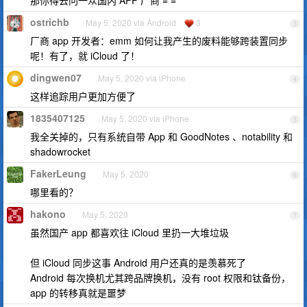
ostrichb
May 5, 2020 via Android
3
3
厂商 app 开发者：emm 如何让我产生的废料能够跨装置同步
呢！有了，就 iCloud 了！
dingwen07
May 5, 2020 via iPhone
4
这样追踪用户更加方便了
1835407125
May 5, 2020 via iPhone
5
我全关掉的，只有系统自带 App 和 GoodNotes 、notability 和
shadowrocket
FakerLeung
May 5, 2020
6
哪里看的？
hakono
May 5, 2020
7
虽然国产 app 都喜欢往 iCloud 里扔一大堆垃圾
但 iCloud 同步这事 Android 用户还真的是羡慕死了
Android 每次换机尤其跨品牌换机，没有 root 权限和钛备份，
app 的转移真就是噩梦