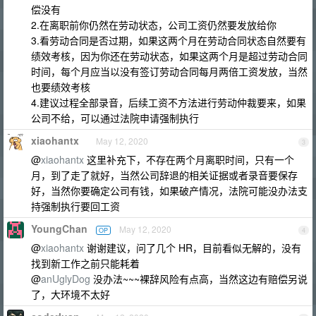
偿没有
2.在离职前你仍然在劳动状态，公司工资仍然要发放给你
3.看劳动合同是否过期，如果这两个月在劳动合同状态自然要有
绩效考核，因为你还在劳动状态，如果这两个月是超过劳动合同
时间，每个月应当以没有签订劳动合同每月两倍工资发放，当然
也要绩效考核
4.建议过程全部录音，后续工资不方法进行劳动仲裁要来，如果
公司不给，可以通过法院申请强制执行
xiaohantx
May 12, 2020
3
@
xiaohantx
这里补充下，不存在两个月离职时间，只有一个
月，到了走了就好，当然公司辞退的相关证据或者录音要保存
好，当然你要确定公司有钱，如果破产情况，法院可能没办法支
持强制执行要回工资
YoungChan
May 12, 2020
OP
4
@
xiaohantx
谢谢建议，问了几个 HR，目前看似无解的，没有
找到新工作之前只能耗着
@
anUglyDog
没办法~~~裸辞风险有点高，当然这边有赔偿另说
了，大环境不太好