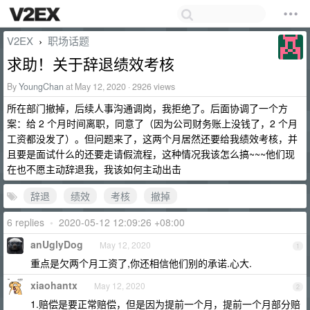
V2EX
职场话题
›
求助！关于辞退绩效考核
By
YoungChan
at May 12, 2020 · 2926 views
所在部门撤掉，后续人事沟通调岗，我拒绝了。后面协调了一个方
案：给 2 个月时间离职，同意了（因为公司财务账上没钱了，2 个月
工资都没发了）。但问题来了，这两个月居然还要给我绩效考核，并
且要是面试什么的还要走请假流程，这种情况我该怎么搞~~~他们现
在也不愿主动辞退我，我该如何主动出击
辞退
绩效
考核
撤掉
6 replies
•
2020-05-12 12:09:26 +08:00
anUglyDog
May 12, 2020
1
重点是欠两个月工资了,你还相信他们别的承诺.心大.
xiaohantx
May 12, 2020
2
1.赔偿是要正常赔偿，但是因为提前一个月，提前一个月部分赔