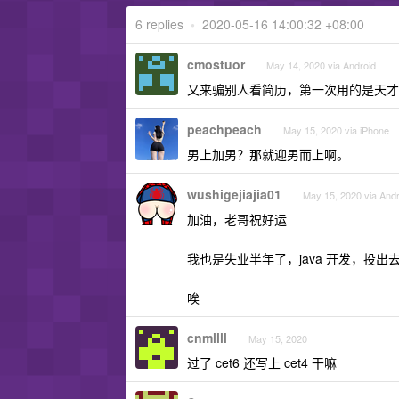
6 replies
•
2020-05-16 14:00:32 +08:00
cmostuor
May 14, 2020 via Android
又来骗别人看简历，第一次用的是天才
peachpeach
May 15, 2020 via iPhone
男上加男？那就迎男而上啊。
wushigejiajia01
May 15, 2020 via Andr
加油，老哥祝好运
我也是失业半年了，java 开发，投
唉
cnmllll
May 15, 2020
过了 cet6 还写上 cet4 干嘛