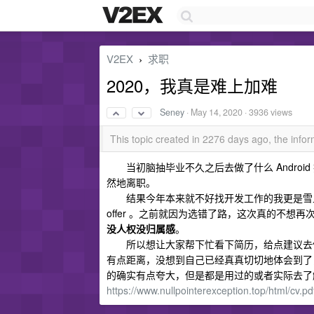
V2EX
求职
›
2020，我真是难上加难
Seney
·
May 14, 2020
· 3936 views
This topic created in 2276 days ago, the inf
当初脑抽毕业不久之后去做了什么 Androi
然地离职。
结果今年本来就不好找开发工作的我更是雪上加
offer 。之前就因为选错了路，这次真的不
没人权没归属感
。
所以想让大家帮下忙看下简历，给点建议去做修
有点距离，没想到自己已经真真切切地体会到了
的确实有点夸大，但是都是用过的或者实际去了
https://www.nullpointerexception.top/html/cv.pd