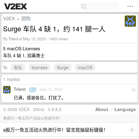
V2EX
团购
›
Surge 车队 4 缺 1，约 141 腿一人
By
Trient
at May 15, 2020 · 1465 views
5 macOS Licenses
车队 4 缺 1, 招募勇士
车队
licenses
Surge
macOS
1 replies
Trient
May 15, 2020
OP
1
已满，感谢各位，打扰了。
© 2026 V2EX · 20ms · 3.9.8.5
About
·
Language
券商万一免五开户活动火热进行中！
›
a股万一免五活动火热进行中！留言就抽鼠标键盘！