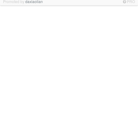
Promoted by
daxiaolian
PRO