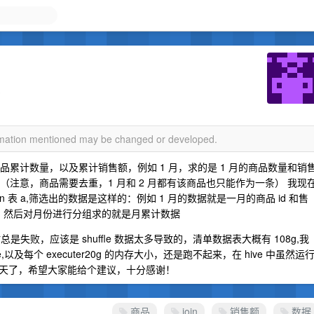
题
ormation mentioned may be changed or developed.
品累计数量，以及累计销售额，例如 1 月，求的是 1 月的商品数量和销
售额（注意，商品需要去重，1 月和 2 月都有该商品也只能作为一条） 我现
oin 表 a,筛选出的数据是这样的：例如 1 月的数据就是一月的商品 id 和售
和售价，然后对月份进行分组求的就是月累计数据
步时总是失败，应该是 shuffle 数据太多导致的，清单数据表大概有 108g,我
个 core,以及每个 executer20g 的内存大小，还是跑不起来，在 hive 中虽然运
天了，希望大家能给个建议，十分感谢！
商品
join
销售额
数据