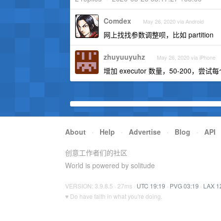
Comdex
May 26, 2020 via Android
网上找找参数调整呗，比如 partition
zhuyuuyuhz
May 26, 2020 via iPhone
增加 executor 数量，50-200
About
·
Help
·
Advertise
·
Blog
·
API
创意工作者们的社区
World is powered by solitude
VERSION: 3.9.8.5 · 27ms ·
UTC 19:19
·
PVG 03:19
·
LAX 1
♥ Do have faith in what you're doing.