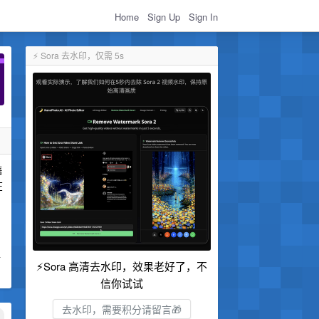
Home
Sign Up
Sign In
⚡ Sora 去水印，仅需 5s
售
在
行
⚡Sora 高清去水印，效果老好了，不
信你试试
去水印，需要积分请留言🎁