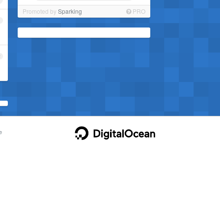
Promoted by
Sparking
PRO
1
2
e