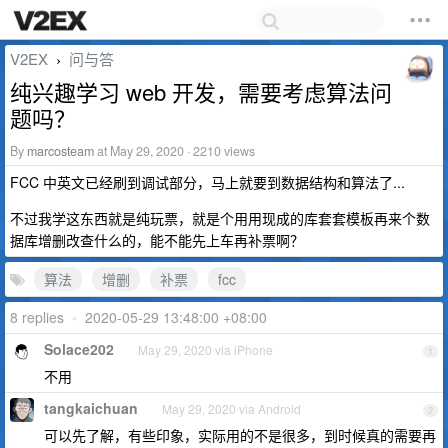
V2EX
问与答
›
纯兴趣学习 web 开发，需要考虑算法问
题吗？
By
marcosteam
at May 29, 2020 · 2210 views
FCC 中英文已经刷到调试部分，马上就要到数据结构和算法了...
不过我学这东西就是纯玩票，就是个用用现成的库套套模板再来个数
据库增删改查什么的，能不能先上车再补票啊？
算法
增删
补票
fcc
8 replies
•
2020-05-29 13:48:00 +08:00
Solace202
May 29, 2020 via iPhone
1
不用
tangkaichuan
May 29, 2020 via Android
2
可以先了解，有些印象，实际用的不是很多，到时候真的需要再