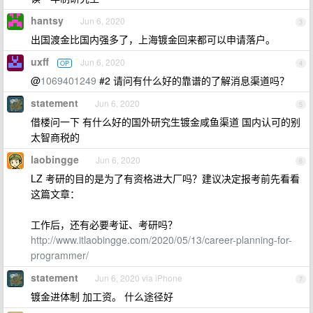
hantsy
Jun 6, 2020
3
出国渡金比国内强多了，上海镀金回来都可以申请落户。
uxff
Jun 6, 2020
OP
4
@
1069401249
#2 请问有什么好的靠谱的了解消息渠道吗？
statement
Jun 6, 2020
5
借楼问一下 有什么好的国外研究生镀金咸鱼渠道 国内认可的别
太智商税的
laobingge
Jun 6, 2020
6
LZ 考研的目的是为了有资格进大厂吗？建议决定报考前先看看
这篇文章：
工作后，还有必要考证、考研吗？
http://www.itlaobingge.com/2020/05/13/career-planning-for-
programmer/
statement
Jun 6, 2020 via iPhone
7
镀金进体制 加工资。 什么途径好