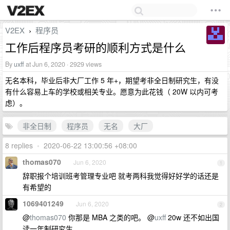
V2EX
程序员
›
工作后程序员考研的顺利方式是什么
By
uxff
at Jun 6, 2020 · 2929 views
无名本科，毕业后非大厂工作 5 年+，期望考非全日制研究生，有没
有什么容易上车的学校或相关专业。愿意为此花钱（ 20W 以内可考
虑）。
非全日制
程序员
无名
大厂
8 replies
•
2020-06-22 13:00:56 +08:00
thomas070
Jun 6, 2020
1
辞职报个培训班考管理专业吧 就考两科我觉得好好学的话还是
有希望的
1069401249
Jun 6, 2020
2
@
thomas070
你那是 MBA 之类的吧。 @
uxff
20w 还不如出国
读一年制研究生