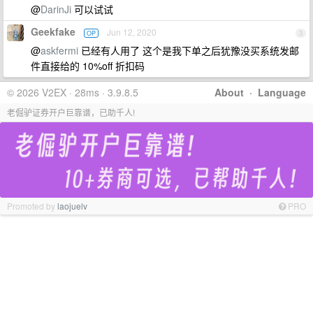
@
DarinJi
可以试试
Geekfake
Jun 12, 2020
OP
3
@
askfermi
已经有人用了 这个是我下单之后犹豫没买系统发邮
件直接给的 10%off 折扣码
© 2026 V2EX · 28ms · 3.9.8.5
About
·
Language
老倔驴证券开户巨靠谱，已助千人!
Promoted by
laojuelv
PRO