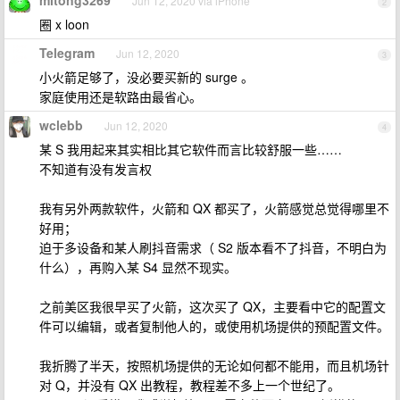
mitong3269
Jun 12, 2020 via iPhone
2
圈 x loon
Telegram
Jun 12, 2020
3
小火箭足够了，没必要买新的 surge 。
家庭使用还是软路由最省心。
wclebb
Jun 12, 2020
4
某 S 我用起来其实相比其它软件而言比较舒服一些……
不知道有没有发言权
我有另外两款软件，火箭和 QX 都买了，火箭感觉总觉得哪里不
好用；
迫于多设备和某人刷抖音需求（ S2 版本看不了抖音，不明白为
什么），再购入某 S4 显然不现实。
之前美区我很早买了火箭，这次买了 QX，主要看中它的配置文
件可以编辑，或者复制他人的，或使用机场提供的预配置文件。
我折腾了半天，按照机场提供的无论如何都不能用，而且机场针
对 Q，并没有 QX 出教程，教程差不多上一个世纪了。