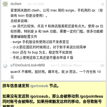
dullwit
Jun 12, 2020
9
家里网关跑的 clash，公司 mac 用的 surge，手机用的 qx （安
装有 loon 但是没使用）。
总结来说喃：
- qx 迭代比较快，并且 tf 和商店版差距还是有点大。使用 qx 比
较折腾，特别是 js 和 task 功能，需要一定的门槛，很多功能都
需要编辑配置文件
- surge 手机版没有使用过就不发表意见
- 小火箭在国区的时候用过，对于新手来说比较简单
- loon 还在 fix bug 为主，稳定性不如其他
- 手机上使用这些工具还是尽量去申请 tf 版
uTOmOuk3L6sb4MSI
Jun 17, 2020 via iPhone
10
quanX 不难啊，挺好用。薅羊毛，就 jd 而言，一个月也有 10
元
拼车信息请发到
/go/cosub
节点。
如果没有发送到 /go/cosub，那么会被移动到 /go/pointless
同时账号会被降权。如果持续触发这样的移动，会导致账号
被禁用。