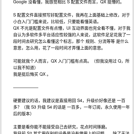
Google 没看懂，我感觉相比 S 配置文件而言，QX 挺懵的。
S 配置文件直接预写好配置文件，我再在上面基础上修改，对于
小白入门门槛来说，比较低，只要能看懂英语。
QX 不光是配置文件有点懵，UI 互动界面也完全看不懂，对于我
自认为多软件多平台适应性较强的人来说，这软件足足花我了一
段时间去研究怎么看懂这个标志，那个 规则、分流等等 是什么
意思，怎么用，花了一段时间才弄懂上面的意思。
可能就我个人而言，QX 入门门槛有点高。（但我没用过 Q，所
以我不知道）
我是挺后悔买 QX 。
——————
硬要建议的话，我建议是直接用回 S4，升级价好像还是 一百
多？（我 S3 升级 S4 的话是 一百多，一年订阅，永久使用一年
后的版本）
主要是看你能不能接受自己去研究，花点时间琢磨。
我目前 S2 其实用在别的设备是没有使用上的问题……除了无法