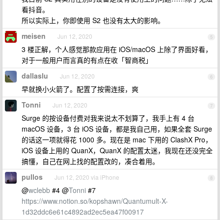
看抖音。
所以实际上，你即使用 S2 也没有太大的影响。
meisen
Jun 12, 2020
5
3 楼正解，个人感觉那款应用在 iOS/macOS 上除了界面好看，
对于一般用户而言真的有点在收「智商税」
dallaslu
Jun 12, 2020
6
早就换小火箭了。配置了按需连接，爽
Tonni
Jun 12, 2020
7
Surge 的按设备付费对我来说太不划算了，我手上有 4 台
macOS 设备，3 台 iOS 设备，都是我自己用，如果全套 Surge
的话这一项就得花 1000 多。现在是 mac 下用的 ClashX Pro，
iOS 设备上用的 QuanX，QuanX 的配置太迷，我现在还没完全
搞懂，自己在网上找的配置改的，凑合着用。
pullos
Jun 12, 2020 via iPhone
8
@
wclebb
#4 @
Tonni
#7
https://www.notion.so/kopshawn/Quantumult-X-
1d32ddc6e61c4892ad2ec5ea47f00917