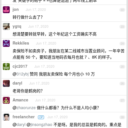
发"关键字的帖子 = =也算是运追了两年线上剧本
jon
Jun 17, 2020
22
转行做什么去了？
ygtq
Jun 17, 2020
23
想清楚要转就早转，这个年纪这个工资确实不高
Rekkiles
Jun 17, 2020
24
卖保险不如卖房子，我朋友在某二线城市当置业顾问，一年辛苦
点能有 50 个，要知道当地码农每月也就 7 、8K 的样子。
cjc2017
Jun 17, 2020
25
@
312ybj
赞同 我朋友卖保险 每个月也小 10 万
daryl
Jun 17, 2020
26
老哥你是鹤岗的？
Amance
Jun 17, 2020
27
@
zhaorunze
做什么都香？为什么不是人均小康？
freelancher
Jun 17, 2020
OP
28
@
daryl
@
jinsongzhao
不是呀。是我的总监是鹤岗的。重点是