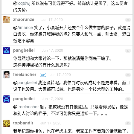
@
lcqtdwj
所以说有可能混得不好。鹤岗估计是买了。这么便宜
的房价。
zhaorunze
Jun 17, 2020
36
@
Amance
笑了，小县城开店还要个什么做生意的脑子，就是混
口饭吃。你还想开城连锁的呢？只要人和气一点，别太贪，混口
饭吃不容易
pangbeilei
Jun 17, 2020
37
你既然想和大家讨论一下，那就说清楚你到底干嘛了。
这样神神秘秘的有什么意思呢？
freelancher
Jun 17, 2020
OP
38
@
pangbeilei
我还没转呢。我怕到时没转成功不是更难看。而且
说了也没用。大家都可以转。也是另外一个技术型的工种的。
pangbeilei
Jun 17, 2020
39
@
freelancher
额，抱歉我没有其他意思。只是看你发帖，像是
和别人讨论的样子。不过可能你只是通知一下。。。
topbandit
Jun 17, 2020
40
我年纪跟你相仿，也在考虑未来，老家工作有着落的话就撤了，