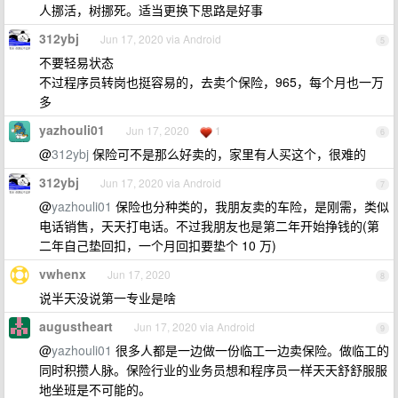
人挪活，树挪死。适当更换下思路是好事
312ybj
Jun 17, 2020 via Android
5
不要轻易状态
不过程序员转岗也挺容易的，去卖个保险，965，每个月也一万
多
yazhouli01
Jun 17, 2020
1
6
@
312ybj
保险可不是那么好卖的，家里有人买这个，很难的
312ybj
Jun 17, 2020 via Android
7
@
yazhouli01
保险也分种类的，我朋友卖的车险，是刚需，类似
电话销售，天天打电话。不过我朋友也是第二年开始挣钱的(第
二年自己垫回扣，一个月回扣要垫个 10 万)
vwhenx
Jun 17, 2020
8
说半天没说第一专业是啥
augustheart
Jun 17, 2020 via Android
9
@
yazhouli01
很多人都是一边做一份临工一边卖保险。做临工的
同时积攒人脉。保险行业的业务员想和程序员一样天天舒舒服服
地坐班是不可能的。