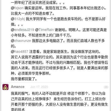
一把年纪了还没买房还没成家。。。
@
fxjson
确实是这样。我现在找工作，同事基本年纪比我还小。
比我大一点的不知道去哪了。
@
312ybj
我大学同学有一个也是跑去卖车险的。也不是那么好
做。。。
@
endlessJ219
@
TimeRain
谢谢哈。明眼人。这里可能还真是
小年轻多。不知道世界上的门路千千万。
@
zhaorunze
我那边太多电脑店了。而且我们县城人数也不多
的。
@
hao4857
注意看，我是家姐是医生。我没做医学这块的。
其它人说我不透露的行业的。其实是因为这个行业也是靠辛勤劳
动去干活才能挣钱的。不过与我的兴趣相匹配。我也不想误导后
面的人进来。而且这行已经很多很多人了。就是人要满出来的那
种，必须差异华竞争那样。
我尽量都回复了。
Amance
Jun 17, 2020
29
我真的服气，有的人动不动就是开店 修这个修那个，你以为自
己开店真的比上班挣得多？ 亲生经历告诉你们，打工上班比你
开着开那个舒服的多，大部分人没有做生意的脑子，更没有做生
意的技术