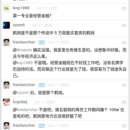
kop1989
Jun 17, 2020
30
第一专业是经管金融？
zzzmh
Jun 17, 2020
31
鹤岗是不是那个传说中 5 万就能买套房的鹤岗
freelancher
Jun 17, 2020
OP
32
@
Amance
确实没错。我家里也有做生意的。没想象中好做。而
且今年经济这么差。
@
kop1989
不是哦。经管金融现在不好找工作吧。没有名牌学
历加持的话。而且做这个行业就是为了钱，很容易为了钱迷失自
己。
freelancher
Jun 17, 2020
OP
33
@
zzzmh
对。就是那个鹤岗。
lcqtdwj
Jun 17, 2020
34
@
freelancher
不是吧，搞互联网的再穷工作期间赚个 100w 也
是有的吧，鹤岗那地方应该很舒服了吧
freelancher
Jun 17, 2020
OP
35