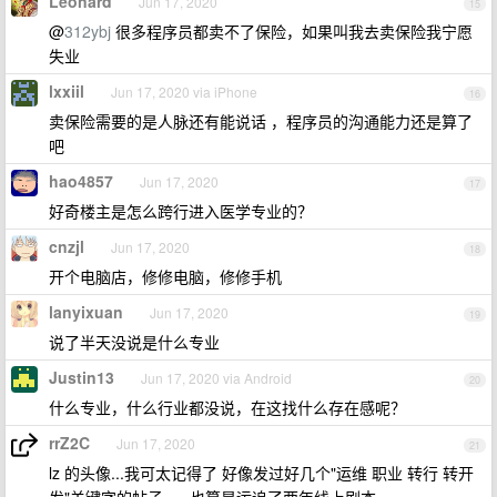
Leonard
Jun 17, 2020
15
@
312ybj
很多程序员都卖不了保险，如果叫我去卖保险我宁愿
失业
lxxiil
Jun 17, 2020 via iPhone
16
卖保险需要的是人脉还有能说话 ，程序员的沟通能力还是算了
吧
hao4857
Jun 17, 2020
17
好奇楼主是怎么跨行进入医学专业的？
cnzjl
Jun 17, 2020
18
开个电脑店，修修电脑，修修手机
lanyixuan
Jun 17, 2020
19
说了半天没说是什么专业
Justin13
Jun 17, 2020 via Android
20
什么专业，什么行业都没说，在这找什么存在感呢？
rrZ2C
Jun 17, 2020
21
lz 的头像...我可太记得了 好像发过好几个"运维 职业 转行 转开