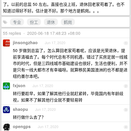
了。以前的总监 50 左右。直接也没上班，退休回老家苟着了。也不
知道过得好不好。估计是不好。那个地方是鹤岗。。。
专业
份工
退休
鹤岗
55 replies
•
2020-06-18 17:48:23 +08:00
jinsongzhao
Jun 17, 2020
1
50 岁做到总监了，怎么算回老家苟着呢，应该是光荣退休，提
前享清福去了。每个时代总有不同机遇，错过了买房定居一线城
市的时代，但是三四线城市基础建设也很好，生活也便利，并不
是只有一线大都市才有幸福呀。就算移民美国澳洲的也不都是进
纽约墨尔本吧。
fxjson
Jun 17, 2020
2
转行要趁早，如果了解其他行业就赶紧转，毕竟国内有年龄歧
视，如果不了解其他行业就不要轻易转
shaopu
Jun 17, 2020
3
转行做什么去了？
opengps
Jun 17, 2020
4