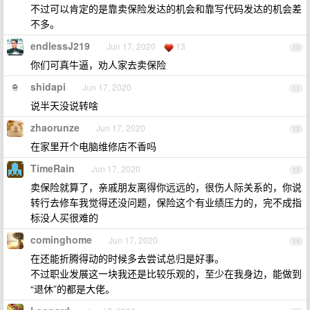
不过可以肯定的是靠卖保险发达的机会和靠写代码发达的机会差
不多。
endlessJ219
Jun 17, 2020
13
10
你们可真牛逼，劝人家去卖保险
shidapi
Jun 17, 2020
11
说半天没说转啥
zhaorunze
Jun 17, 2020
12
在家里开个电脑维修店不香吗
TimeRain
Jun 17, 2020
13
卖保险就算了，亲戚朋友离得你远远的，很伤人际关系的，你说
转行去修车我觉得还没问题，保险这个有业绩压力的，完不成指
标没人买很难的
cominghome
Jun 17, 2020
14
在还能折腾得动的时候多去尝试总归是好事。
不过职业发展这一块我还是比较乐观的，至少在我身边，能做到
“退休”的都是大佬。