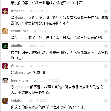
话说你的第一兴趣专业是啥，机械汪 or 工地汪？
Amance
Jun 17, 2020
41
@
zhaorunze
你是不是觉得你行？我没有给你说要开连锁，我就
说你开个小卖部你都开不起走你行不行
zhaorunze
Jun 17, 2020
42
@
Amance
笑了，你是被社会毒打过吗，请说出你失败的经历
shellic
Jun 17, 2020
43
楼主的贴子见过好几次，都是在那怨天尤人负能量满满，大写的
服 ->_->
Amance
Jun 17, 2020
44
@
zhaorunze
管你屁事
freelancher
Jun 17, 2020
OP
45
@
topbandit
都不是。非理工类的。所以市场上从业人员也很
大。不过是和我兴趣相符。
yukiloh
Jun 17, 2020
46
你这长的像我以前的同学,也差不多和你这个年纪