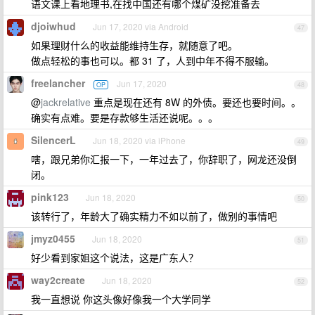
语文课上看地理书,在找中国还有哪个煤矿没挖准备去
djoiwhud
Jun 17, 2020 via Android
47
如果理财什么的收益能维持生存，就随意了吧。
做点轻松的事也可以。都 31 了，人到中年不得不服输。
freelancher
Jun 17, 2020
OP
48
@
jackrelative
重点是现在还有 8W 的外债。要还也要时间。。
确实有点难。要是存款够生活还说呢。。。
SilencerL
Jun 18, 2020 via iPhone
49
嗐，跟兄弟你汇报一下，一年过去了，你辞职了，网龙还没倒
闭。
pink123
Jun 18, 2020
50
该转行了，年龄大了确实精力不如以前了，做别的事情吧
jmyz0455
Jun 18, 2020
51
好少看到家姐这个说法，这是广东人？
way2create
Jun 18, 2020
52
我一直想说 你这头像好像我一个大学同学