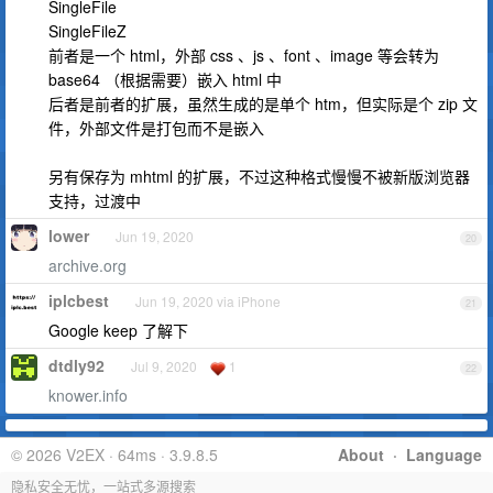
SingleFile
SingleFileZ
前者是一个 html，外部 css 、js 、font 、image 等会转为
base64 （根据需要）嵌入 html 中
后者是前者的扩展，虽然生成的是单个 htm，但实际是个 zip 文
件，外部文件是打包而不是嵌入
另有保存为 mhtml 的扩展，不过这种格式慢慢不被新版浏览器
支持，过渡中
lower
Jun 19, 2020
20
archive.org
iplcbest
Jun 19, 2020 via iPhone
21
Google keep 了解下
dtdly92
Jul 9, 2020
1
22
knower.info
© 2026 V2EX · 64ms · 3.9.8.5
About
·
Language
隐私安全无忧，一站式多源搜索