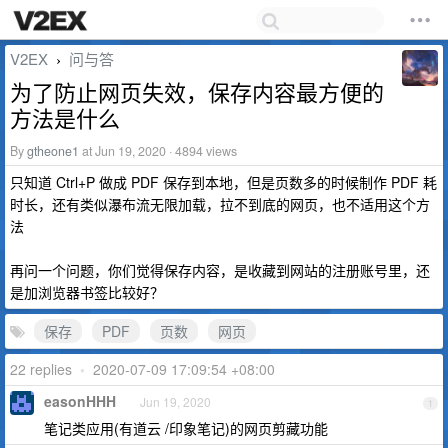
V2EX
问与答
›
为了防止网页失效，保存内容最方便的
方法是什么
By
gtheone1
at Jun 19, 2020 · 4894 views
只知道 Ctrl+P 做成 PDF 保存到本地，但是页数多的时候制作 PDF 耗
时长，还有类似瀑布流无限加载，拉不到底的网页，也不适用这个方
法
再问一个问题，你们觉得保存内容，是收藏到网站的注册账号里，还
是加浏览器书签比较好？
保存
PDF
页数
网页
22 replies
•
2020-07-09 17:09:54 +08:00
easonHHH
Jun 19, 2020
1
笔记类应用(有道云 /印象笔记)的网页剪藏功能