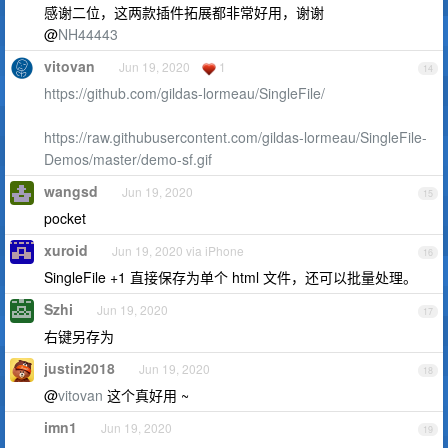
感谢二位，这两款插件拓展都非常好用，谢谢
@
NH44443
vitovan
Jun 19, 2020
1
14
https://github.com/gildas-lormeau/SingleFile/
https://raw.githubusercontent.com/gildas-lormeau/SingleFile-
Demos/master/demo-sf.gif
wangsd
Jun 19, 2020
15
pocket
xuroid
Jun 19, 2020 via iPhone
16
SingleFile +1 直接保存为单个 html 文件，还可以批量处理。
Szhi
Jun 19, 2020
17
右键另存为
justin2018
Jun 19, 2020
18
@
vitovan
这个真好用 ~
imn1
Jun 19, 2020
19