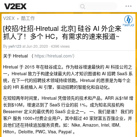
V2EX
酷工作
›
[校招/社招-Hiretual 北京] 硅谷 AI 外企来
抓人了！多个 HC，有需求的速来报道~
By
ywh123
at Jun 20, 2020 · 4396 views
关于 Hiretual （
https://hiretual.com/）
Hiretual 于 2015 年在硅谷成立。作为硅谷增速最快的 AI 科技公司之
一，Hiretual 致力于构建全球最大的人才知识图谱和 AI 招聘 SaaS 系
统，在下一代的招聘技术领域持续领跑。Hiretual 的愿景是为每个企
业的 HR 系统植入 AI 引擎，驱动招聘的智能化和自动化。
在短短两年时间里，Hiretual 凭借领先的技术和产品，ARR 从$1M 增
长到$10M，增速达到了 SaaS 行业的前 1%，成为知名风投机构
Bessemer 定义的最优秀的 SaaS 企业之一。 一、我们是谁？ 我们的
客户 服务 1000+付费企业用户，其中超过 40 家财富五百强企业，并
且他们还在持续追加服务资费。如：Nike, Amazon, Intel, IBM,
Hilton，Deloitte, PWC, Visa, Paypal 。