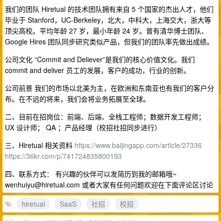
我们的团队 Hiretual 的技术团队拥有来自 5 个国家的杰出人才，他们
毕业于 Stanford，UC-Berkeley，北大，中科大，上海交大，浙大等
顶尖高校。平均年龄 27 岁，最小年龄 24 岁。曾有清华博士团队、
Google Hires 团队同步研究类似产品，但我们的团队率先做出成绩。
公司文化 “Commit and Deliever”是我们的核心价值文化。我们
commit and deliver 员工的发展，客户的成功，行业的创新。
公司前景 我们的市场以北美为主，在欧洲和东南亚也有我们的客户分
布。在不远的将来，我们会将业务拓展至全球。
二、目前在招岗位：前端、后端、全栈工程师；数据开发工程师；
UX 设计师； QA ；产品经理（校招社招同步进行）
三、Hiretual 相关资料
https://www.baijingapp.com/article/27336
https://36kr.com/p/741724835800193
四、联系方式： 有兴趣的伙伴可以发简历到我的邮箱哦~
wenhuiyu@hiretual.com
或者大家有任何问题欢迎在下面评论区讨论
hiretual
SaaS
社招
校招