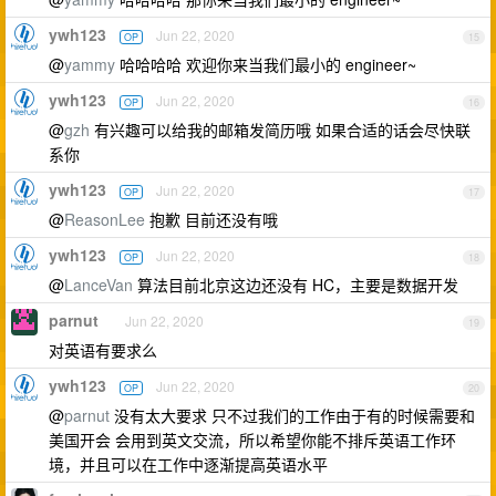
ywh123
Jun 22, 2020
OP
15
@
yammy
哈哈哈哈 欢迎你来当我们最小的 engineer~
ywh123
Jun 22, 2020
OP
16
@
gzh
有兴趣可以给我的邮箱发简历哦 如果合适的话会尽快联
系你
ywh123
Jun 22, 2020
OP
17
@
ReasonLee
抱歉 目前还没有哦
ywh123
Jun 22, 2020
OP
18
@
LanceVan
算法目前北京这边还没有 HC，主要是数据开发
parnut
Jun 22, 2020
19
对英语有要求么
ywh123
Jun 22, 2020
OP
20
@
parnut
没有太大要求 只不过我们的工作由于有的时候需要和
美国开会 会用到英文交流，所以希望你能不排斥英语工作环
境，并且可以在工作中逐渐提高英语水平