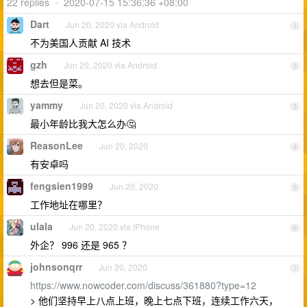
22 replies
•
2020-07-15 15:36:36 +08:00
Dart
Jun 20, 2020 via Android
1
不为美国人贡献 AI 技术
gzh
Jun 20, 2020 via Android
2
想去但是菜。
yammy
Jun 20, 2020 via Android
3
最小年龄比我大怎么办🤔
ReasonLee
Jun 20, 2020
4
有安卓吗
fengsien1999
Jun 20, 2020
5
工作地址在哪里？
ulala
Jun 20, 2020 via iPhone
6
外企？ 996 还是 965 ？
johnsonqrr
Jun 20, 2020
7
https://www.nowcoder.com/discuss/361880?type=12
> 他们坚持早上八点上班，晚上七点下班，连续工作六天，