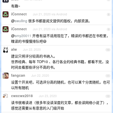
有趣~
iConnect
Jun 21, 2020 via Android
8
@
swulling
很多书都是阅文提供的版权，内部资源。
iConnect
Jun 21, 2020 via Android
9
@
smy20011
开卷有益不适用现在了，精读的书都还在书柜里，
瞎读的书慢慢排队吧😄
alw
Jun 22, 2020
10
建议只将评分较高的书纳入。
世界经典、每年 TOP10 、各行各业的经典书籍，都看不完，没
时间去看那些评分不高的书。
fangcan
Jun 22, 2020
11
设置个开关吧，可选评分高的随机，也可以某个分类随机，也可
以所有随机
cwxcwx2018
Jun 23, 2020
12
读书很难读进（很多年没读深度的文章，都去读网络小说了），
感觉还需要从有意思的入门级开始