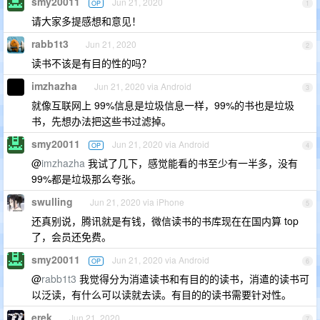
smy20011
Jun 21, 2020
OP
1
请大家多提感想和意见！
rabb1t3
Jun 21, 2020
2
读书不该是有目的性的吗？
imzhazha
Jun 21, 2020 via Android
3
就像互联网上 99%信息是垃圾信息一样，99%的书也是垃圾
书，先想办法把这些书过滤掉。
smy20011
Jun 21, 2020 via Android
OP
4
@
imzhazha
我试了几下，感觉能看的书至少有一半多，没有
99%都是垃圾那么夸张。
swulling
Jun 21, 2020 via iPhone
5
还真别说，腾讯就是有钱，微信读书的书库现在在国内算 top
了，会员还免费。
smy20011
Jun 21, 2020 via Android
OP
6
@
rabb1t3
我觉得分为消遣读书和有目的的读书，消遣的读书可
以泛读，有什么可以读就去读。有目的的读书需要针对性。
erek
Jun 21, 2020
7