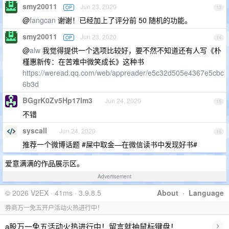
smy20011
Jun 23, 2020
OP
13
@
fangcan
谢谢！已经加上了评分前 50 随机的功能。
smy20011
Jun 23, 2020
OP
14
@
alw
我觉得提供一个选项比较好，要不然不知道还有人写《朴
槿惠新传：在苦难中微笑成长》这种书
https://weread.qq.com/web/appreader/e5c32d505e4367e5cbc
6b3d
BGgrK0Zv5Hp17lm3
Jun 24, 2020
15
不错
syscall
Jun 24, 2020
16
推荐一个微博话题 #屎中取金—在微信读书中发现好书#
爱意满满的作品展示区。
Advertisement
© 2026 V2EX · 41ms · 3.9.8.5
About
·
Language
券商万一免五开户活动火热进行中！
›
a股万一免五活动火热进行中！留言就抽鼠标键盘！