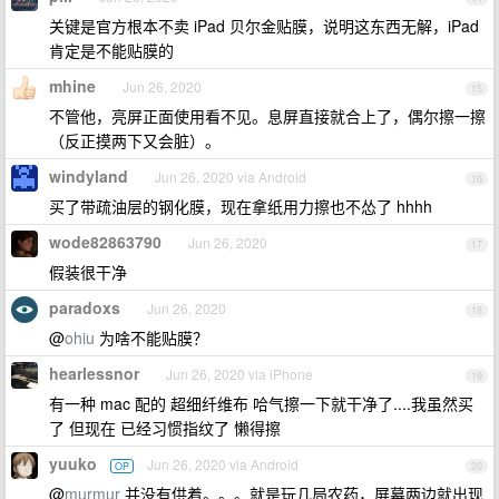
关键是官方根本不卖 iPad 贝尔金贴膜，说明这东西无解，iPad
肯定是不能贴膜的
mhine
Jun 26, 2020
15
不管他，亮屏正面使用看不见。息屏直接就合上了，偶尔擦一擦
（反正摸两下又会脏）。
windyland
Jun 26, 2020 via Android
16
买了带疏油层的钢化膜，现在拿纸用力擦也不怂了 hhhh
wode82863790
Jun 26, 2020
17
假装很干净
paradoxs
Jun 26, 2020
18
@
ohiu
为啥不能贴膜？
hearlessnor
Jun 26, 2020 via iPhone
19
有一种 mac 配的 超细纤维布 哈气擦一下就干净了....我虽然买
了 但现在 已经习惯指纹了 懒得擦
yuuko
Jun 26, 2020 via Android
OP
20
@
murmur
并没有供着。。。就是玩几局农药，屏幕两边就出现