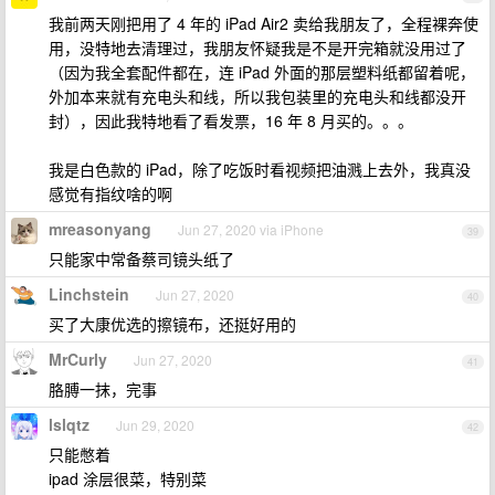
我前两天刚把用了 4 年的 iPad Air2 卖给我朋友了，全程裸奔使
用，没特地去清理过，我朋友怀疑我是不是开完箱就没用过了
（因为我全套配件都在，连 iPad 外面的那层塑料纸都留着呢，
外加本来就有充电头和线，所以我包装里的充电头和线都没开
封），因此我特地看了看发票，16 年 8 月买的。。。
我是白色款的 iPad，除了吃饭时看视频把油溅上去外，我真没
感觉有指纹啥的啊
mreasonyang
Jun 27, 2020 via iPhone
39
只能家中常备蔡司镜头纸了
Linchstein
Jun 27, 2020
40
买了大康优选的擦镜布，还挺好用的
MrCurly
Jun 27, 2020
41
胳膊一抹，完事
lslqtz
Jun 29, 2020
42
只能憋着
ipad 涂层很菜，特别菜