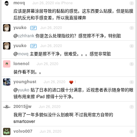
movq
Jun 26, 2020 via iPhone
2
应该是屏幕涂层导致的黏黏的感觉。这东西要么贴膜，但是贴膜
后抗反光和手感变差，所以我直接裸奔
yuuko
Jun 26, 2020
OP
3
@
czhfrank
你是怎么处理指纹的？感觉擦不干净，特别脏
yuuko
Jun 26, 2020
OP
4
@
movq
主要是擦不干净，很难受。。。感觉非常脏
lonenol
Jun 26, 2020
5
装作看不到。。
younghust
Jun 26, 2020
1
6
@
yuuko
贴了日本的进口膜十分满意，近视患者表示随身带的眼
镜布用来擦 iPad 擦得十分干净。
20015jjw
Jun 26, 2020
7
我用了一年多貌似没什么划痕啊 不过我用官方自带的
smartcover
volvo007
Jun 26, 2020
8