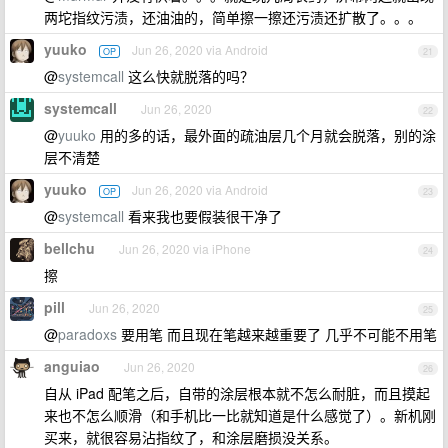
两坨指纹污渍，还油油的，简单擦一擦还污渍还扩散了。。。
yuuko
Jun 26, 2020 via Android
OP
21
@
systemcall
这么快就脱落的吗？
systemcall
Jun 26, 2020
22
@
yuuko
用的多的话，最外面的疏油层几个月就会脱落，别的涂
层不清楚
yuuko
Jun 26, 2020 via Android
OP
23
@
systemcall
看来我也要假装很干净了
bellchu
Jun 26, 2020 via iPhone
24
擦
pill
Jun 26, 2020
25
@
paradoxs
要用笔 而且现在笔越来越重要了 几乎不可能不用笔
anguiao
Jun 26, 2020
26
自从 iPad 配笔之后，自带的涂层根本就不怎么耐脏，而且摸起
来也不怎么顺滑（和手机比一比就知道是什么感觉了）。新机刚
买来，就很容易沾指纹了，和涂层磨损没关系。