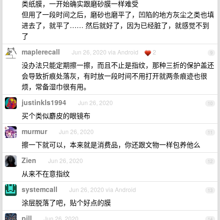
类纸膜，一开始确实跟磨砂膜一样难受
但用了一段时间之后，磨砂也磨平了，凹陷的地方灰尘之类也填
进去了，就平了…… 然后就好了，因为已经脏了，就感觉不到
了
maplerecall
Jun 26, 2020 via Android
2
9
没办法只能定期擦一擦，而且不止是指纹，那种三折的保护盖还
会导致折痕处落灰，有时放一段时间不用打开就两条痕迹也很
烦，常备湿巾很有用。
justinkls1994
Jun 26, 2020
10
买个类似麝皮的眼镜布
murmur
Jun 26, 2020
11
擦一下就可以，本来就是消费品，你还跟文物一样包养他么
Zien
Jun 26, 2020
12
从来不在意指纹
systemcall
Jun 26, 2020 via Android
13
涂层脱落了吧，贴个好点的膜
pill
Jun 26, 2020
14