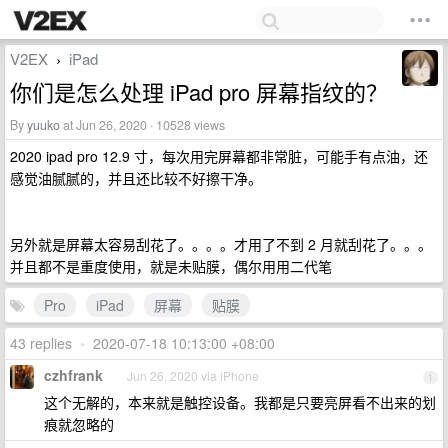
V2EX
iPad
›
你们是怎么处理 iPad pro 屏幕指纹的？
By
yuuko
at Jun 26, 2020 · 10528 views
2020 ipad pro 12.9 寸，每次用完屏幕都非常脏，可能手有点油，还
感觉油腻腻的，并且还比较不好擦干净。
另外就是屏幕太容易刮花了。。。。才用了不到 2 月就刮花了。。。
并且都不是重度使用，就是未贴膜，偶尔用用二代笔
Pro
iPad
屏幕
贴膜
43 replies
•
2020-07-18 10:13:00 +08:00
czhfrank
Jun 26, 2020 via iPhone
1
这个无解的，本来就是触控设备。我都是只要亮屏看不出来的划
痕就忽略的