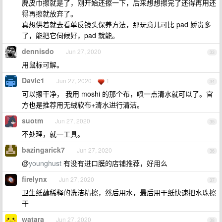
麂皮巾擦就是了，刚开始还擦一下，后来想想擦完了还得再用还
得再擦就放弃了。
真想供着就去看单反镜头保养方法，那玩意儿可比 pad 娇贵多
了，能把它伺候好，pad 就能。
dennisdo
Jun 27, 2020
33
用鼠标可解。
Davic1
Jun 27, 2020
1
34
可以擦干净， 我用 moshi 的那个布，喷一点清水就可以了。官
方也是推荐用无绒软布+清水进行清洁。
suotm
Jun 27, 2020
35
不处理，就一工具。
bazingarick7
Jun 27, 2020
36
@
younghust
有没有进口膜的店铺推荐，好用么
firelynx
Jun 27, 2020
37
卫生纸蘸稀释的洗洁精擦，然后用水，最后用干纸快速把水珠擦
干
watara
Jun 27, 2020
38