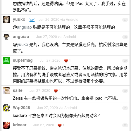
想防指纹的话，还是得贴膜。但是 iPad 太大了，我手残，实在
是贴不好。
yuuko
Jun 26, 2020 via Android
OP
27
@
anguiao
贴膜是不可能贴膜的，这辈子都不可能贴膜的
anguiao
Jun 27, 2020 via Android
28
@
yuuko
是的，我也没贴。主要是贴膜还反光，抗反射涂层算是
废了。
supermag
Jun 27, 2020
1
29
接受不了屏幕指纹、带灰笔记本屏幕，油腻的键盘，所以会定期
擦。用沾有稀的洗手液或者皂液又或者医用酒精的纸巾擦。用带
丙酮的屏幕擦拭纸巾也可以，不过觉得没那个必要。
saite
Jun 27, 2020
1
30
Zeiss 有一款擦镜头用的一次性纸巾。拿来擦 ipad 也不错。
Wqr2048
Jun 27, 2020 via Android
31
ipadpro 平放在桌面时会因为摄像头凸起晃动么？
krixaar
Jun 27, 2020
1
32