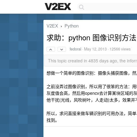
V2EX
Python
›
求助：python 图像识别方
fedoral
·
May 12, 2013
· 12566 views
This topic created in 4835 days ago, the inf
想做一个简单的图像识别：摄像头捕获图像，然
之前没弄过图像识别，所以用了很笨的方法：用PI
灰度值会高，然后用opencv去计算某块区域
他干扰(光线，风吹树叶，人走动)太多，效果并
所以，求问直接来做车辆识别的可用办法，简单
找到。