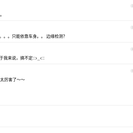
。
。。。只能依靠车身。。 边缘检测？
来说，搞不定::>_<::
太厉害了～～