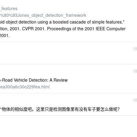
e_features
a%E2%80%93Jones_object_detection_framework
pid object detection using a boosted cascade of simple features."
ition, 2001. CVPR 2001. Proceedings of the 2001 IEEE Computer
2001.
1
1
Vehicle Detection: A Review
a1ea300a6c30c229fea.html
1
者2个物体的相似度吧。这里只是检测图像里有没有车子要怎么做呢？