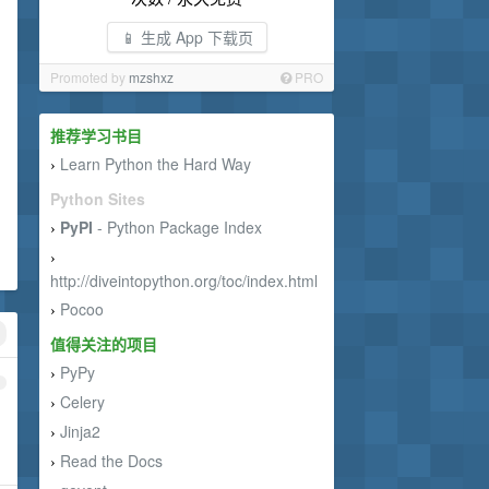
📱 生成 App 下载页
Promoted by
mzshxz
PRO
推荐学习书目
Learn Python the Hard Way
›
Python Sites
PyPI
- Python Package Index
›
›
http://diveintopython.org/toc/index.html
Pocoo
›
值得关注的项目
PyPy
›
1
Celery
›
Jinja2
›
Read the Docs
›