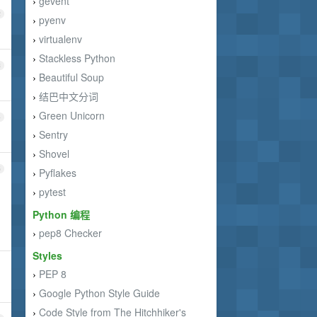
gevent
›
2
pyenv
›
virtualenv
›
Stackless Python
›
3
Beautiful Soup
›
结巴中文分词
›
Green Unicorn
›
4
Sentry
›
Shovel
›
5
Pyflakes
›
pytest
›
Python 编程
pep8 Checker
›
Styles
PEP 8
›
Google Python Style Guide
›
Code Style from The Hitchhiker's
›