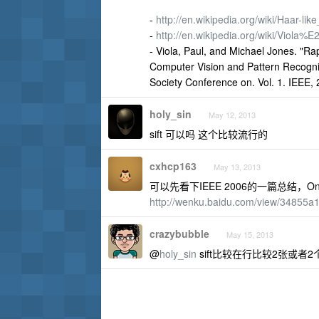
-
http://en.wikipedia.org/wiki/Haar-lik
-
http://en.wikipedia.org/wiki/Viol
- Viola, Paul, and Michael Jones. "Ra
Computer Vision and Pattern Recogn
Society Conference on. Vol. 1. IEEE, 
holy_sin
May 12, 2013
sift 可以吗 这个比较流行的
cxhcp163
May 13, 2013
可以先看下IEEE 2006的一篇总结，On-Road 
http://wenku.baidu.com/view/34855
crazybubble
May 15, 2013
@
holy_sin
sift比较在行比较2张或