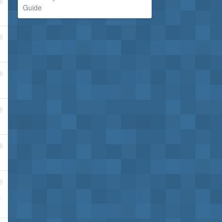
6
Guide
7
8
9
0
1
本