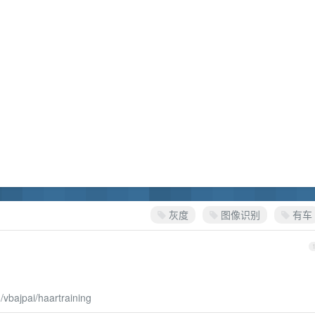
灰度
图像识别
有车
/vbajpai/haartraining