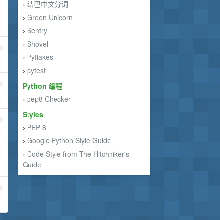
结巴中文分词
›
Green Unicorn
›
Sentry
›
Shovel
›
7
Pyflakes
›
pytest
›
8
Python 编程
pep8 Checker
›
Styles
9
PEP 8
›
Google Python Style Guide
›
Code Style from The Hitchhiker's
›
Guide
0