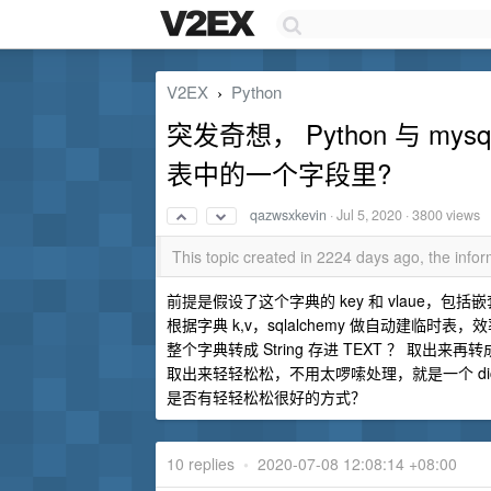
V2EX
Python
›
突发奇想， Python 与 my
表中的一个字段里?
qazwsxkevin
·
Jul 5, 2020
· 3800 views
This topic created in 2224 days ago, the inf
前提是假设了这个字典的 key 和 vlaue，包括嵌
根据字典 k,v，sqlalchemy 做自动建临
整个字典转成 String 存进 TEXT ？ 取出
取出来轻轻松松，不用太啰嗦处理，就是一个 dic
是否有轻轻松松很好的方式？
10 replies
•
2020-07-08 12:08:14 +08:00