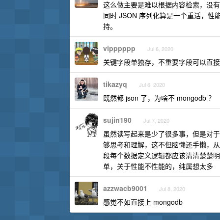
这么做主要是难以根据内容检索，没有
同时 JSON 序列化算是一个重活，性能
持。
vipppppp
Jul 6, 2020
关键字段单独存，不重要字段可以直接存 
tikazyq
Jul 6, 2020
既然都 json 了，为啥不 mongodb ？
sujin190
Jul 7, 2020
虽然读写起来是少了很多事，但是对于
够思考和理解，这不但脑懒还手懒，从
段每个数据定义逻辑都应该清清楚楚明
单，关于性能不性能的，纯属想太多
azzwacb9001
Jul 8, 2020
感觉不如直接上 mongodb