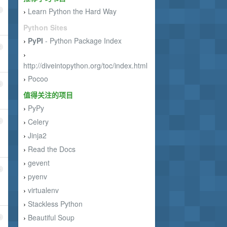
Learn Python the Hard Way
1
›
Python Sites
PyPI
- Python Package Index
›
2
›
http://diveintopython.org/toc/index.html
Pocoo
›
3
值得关注的项目
PyPy
›
Celery
4
›
Jinja2
›
Read the Docs
›
gevent
›
5
pyenv
›
virtualenv
›
Stackless Python
›
Beautiful Soup
6
›