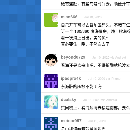
微有些赶，有些岛没时间去，顺便开车
miao666
Jul 10, 2020
自己开车可以去普陀区码头，不堵车仨
订一个 180/360 度海景房，晚
看一次海上日出，美的慌~
真心要住一晚，不然白去了
beyond0729
Jul 10, 2020 via Android
看海还是去舟山吧，不嫌折腾就轮渡去
ipadpro4k
Jul 10, 2020 via iPhone
东海脏的压根不能叫海
dcalsky
Jul 11, 2020 via Android
赞同楼上，看海起码去福建南部。要么
meteor957
Jul 11, 2020
舟山那海看着就是黄泥巴