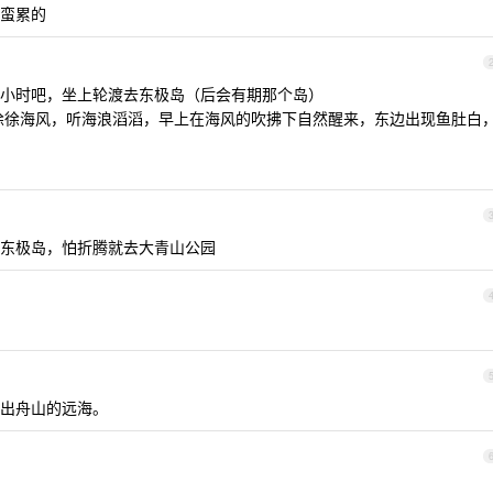
蛮累的
小时吧，坐上轮渡去东极岛（后会有期那个岛）
上吹着徐徐海风，听海浪滔滔，早上在海风的吹拂下自然醒来，东边出现鱼肚白
东极岛，怕折腾就去大青山公园
出舟山的远海。