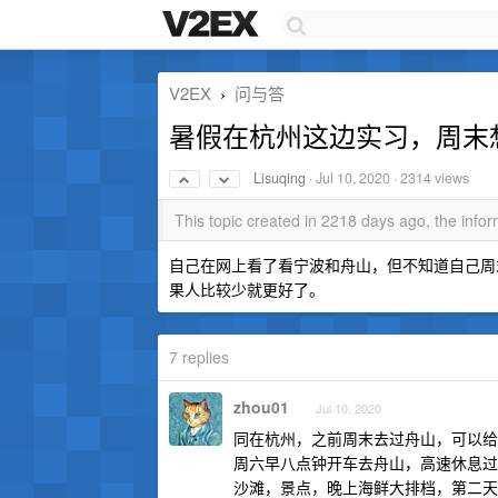
V2EX
问与答
›
暑假在杭州这边实习，周末
Lisuqing
·
Jul 10, 2020
· 2314 views
This topic created in 2218 days ago, the inf
自己在网上看了看宁波和舟山，但不知道自己周末
果人比较少就更好了。
7 replies
zhou01
Jul 10, 2020
同在杭州，之前周末去过舟山，可以给
周六早八点钟开车去舟山，高速休息过
沙滩，景点，晚上海鲜大排档，第二天