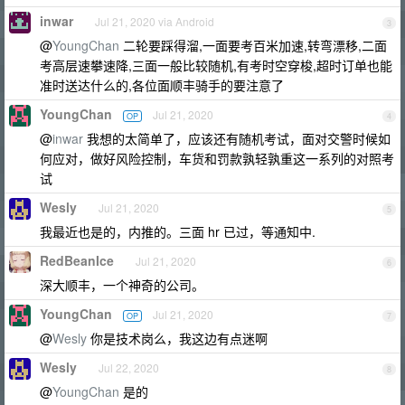
inwar
Jul 21, 2020 via Android
3
@
YoungChan
二轮要踩得溜,一面要考百米加速,转弯漂移,二面
考高层速攀速降,三面一般比较随机,有考时空穿梭,超时订单也能
准时送达什么的,各位面顺丰骑手的要注意了
YoungChan
Jul 21, 2020
OP
4
@
inwar
我想的太简单了，应该还有随机考试，面对交警时候如
何应对，做好风险控制，车货和罚款孰轻孰重这一系列的对照考
试
Wesly
Jul 21, 2020
5
我最近也是的，内推的。三面 hr 已过，等通知中.
RedBeanIce
Jul 21, 2020
6
深大顺丰，一个神奇的公司。
YoungChan
Jul 21, 2020
OP
7
@
Wesly
你是技术岗么，我这边有点迷啊
Wesly
Jul 22, 2020
8
@
YoungChan
是的