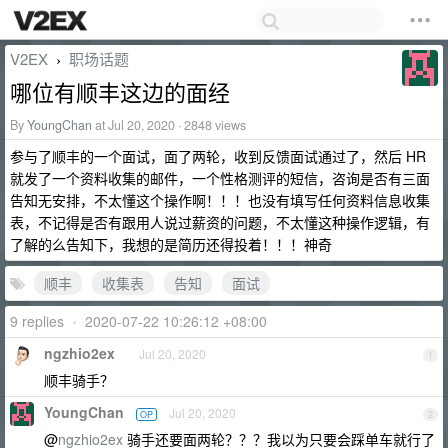
V2EX
职场话题
›
哪位有顺丰这边的面经
By
YoungChan
at Jul 20, 2020 · 2848 views
参与了顺丰的一个面试，面了两轮，收到反馈面试通过了，然后 HR
就发了一个资料收集的邮件，一个性格测评的短信，咨询是否有三面
告知无安排，不太懂这个操作啊！！！也没有填写任何资料信息收集
表，不记得是否有跟用人说过薪资的问题，不太懂这种操作逻辑，有
了解的么告知下，我想的是简历还得投着！！！神奇
顺丰
收集表
告知
面试
9 replies
•
2020-07-22 10:26:12 +08:00
ngzhio2ex
Jul 20, 2020
1
顺丰骑手？
YoungChan
Jul 20, 2020
OP
2
@
ngzhio2ex
骑手还要面两轮？？？我以为只要会踩单车就行了