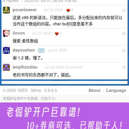
4 replies
•
2020-07-24 07:36:55 +08:00
pocarisweat
Jul 23, 2020
3
1
这是 c99 的新语法，只能放在最后，多分配出来的内存就可以
当作这个数组的内容。char buf[0]意思差不多
linvon
Jul 23, 2020
2
2
搜索 柔性数组
dayoushen
Jul 23, 2020
OP
3
谢 1,2 楼，懂了。
wnpllrzodiac
Jul 24, 2020 via Android
4
老的书写的东西都不对了，尴尬。
© 2026 V2EX · 32ms · 3.9.8.5
About
·
Language
老倔驴证券开户巨靠谱，已助千人!