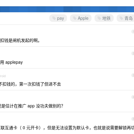
pay
Apple
地铁
青岛
扣钱是闸机发起的啊。
pplepay
roid
是不扣钱的，第一次扣钱了但进不去
觉是估计在推广 app 没功夫做别的？
京津冀互联互通卡（ 0 元开卡），但是无法设置为默认卡，也就是说需要解锁再