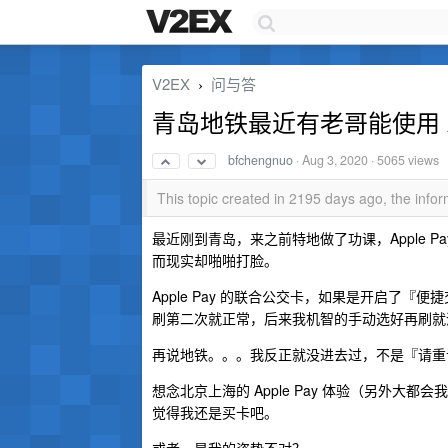
V2EX
问与答
›
青岛地铁最近有老哥能使用 Ap
bfchengnuo
·
Aug 3, 2020
· 5065 views
This topic created in 2195 days ago, the inf
最近刚到青岛，来之前特地做了功课，Apple 
而现实却啪啪打脸。
Apple Pay 的联合公交卡，如果是开启了
刷第二次就正常，后来我机智的手动选好再刷就
再说地铁。。。我反正就没进去过，不是『请重
想念北京上海的 Apple Pay 体验（另外大
觉得我还是买卡吧。