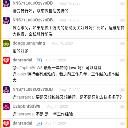
NNS71L068O2v70DB
Aug 16, 2020
14
接受转行吗，以前做售后支持的
NNS71L068O2v70DB
Aug 16, 2020
15
诚心求问，如果想换个方向的话简历关好过吗？比如，运维想转
大数据，全栈想转前端
dongguangming
Aug 16, 2020
16
招的好多
tianrandai
Aug 17, 2020
OP
17
@
U2hpbnlSdW8
最近一年转的 java 吗？可以试试
@
jojojo
转行会有点难的，看之前工作几年，工作越久成本越
大。
NNS71L068O2v70DB
Aug 17, 2020
18
@
tianrandai
要是又想搞钱又想换行，是不是只能去拼多多了？
U2hpbnlSdW8
Aug 17, 2020
19
@
tianrandai
不是 是一年工作经验
tianrandai
Aug 17, 2020
OP
20