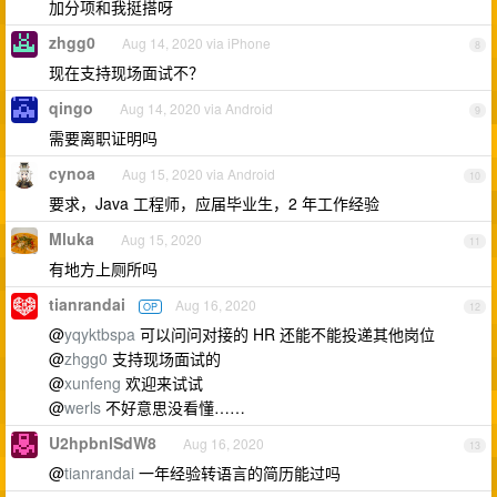
加分项和我挺搭呀
zhgg0
Aug 14, 2020 via iPhone
8
现在支持现场面试不？
qingo
Aug 14, 2020 via Android
9
需要离职证明吗
cynoa
Aug 15, 2020 via Android
10
要求，Java 工程师，应届毕业生，2 年工作经验
Mluka
Aug 15, 2020
11
有地方上厕所吗
tianrandai
Aug 16, 2020
OP
12
@
yqyktbspa
可以问问对接的 HR 还能不能投递其他岗位
@
zhgg0
支持现场面试的
@
xunfeng
欢迎来试试
@
werls
不好意思没看懂……
U2hpbnlSdW8
Aug 16, 2020
13
@
tianrandai
一年经验转语言的简历能过吗