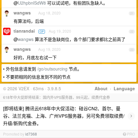
@
U2hpbnlSdW8
可以试试吧，有些团队急缺人。
wangws
Aug 18, 2020
21
有算法吗，后端
tianrandai
Aug 19, 2020
OP
22
@
wangws
算法不是急缺岗位，各个部门要求都比之前高了
wangws
Aug 19, 2020
23
好的，月底左右试一下
• 外包信息请发到
/go/outsourcing
节点。
• 不要把相同的信息发到不同的节点
© 2026 V2EX · 63ms · 3.9.8.5
About
·
Language
618年中大促即将结束：国内外VPS服务器，99元起，续费代金券
[即将结束] 腾讯云618年中大促活动：硅谷CN2、首尔、曼
›
谷、法兰克福、上海、广州VPS服务器，另可免费领取续费/
升级/新购代金券。
Promoted by
id7368
PRO