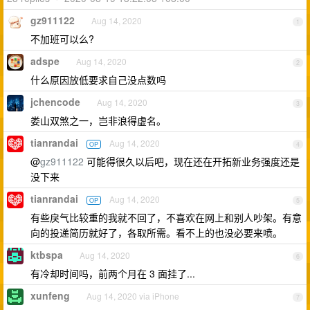
gz911122
Aug 14, 2020
1
不加班可以么?
adspe
Aug 14, 2020
2
什么原因放低要求自己没点数吗
jchencode
Aug 14, 2020
3
娄山双煞之一，岂非浪得虚名。
tianrandai
Aug 14, 2020
OP
4
@
gz911122
可能得很久以后吧，现在还在开拓新业务强度还是
没下来
tianrandai
Aug 14, 2020
OP
5
有些戾气比较重的我就不回了，不喜欢在网上和别人吵架。有意
向的投递简历就好了，各取所需。看不上的也没必要来喷。
ktbspa
Aug 14, 2020
6
有冷却时间吗，前两个月在 3 面挂了...
xunfeng
Aug 14, 2020 via iPhone
7