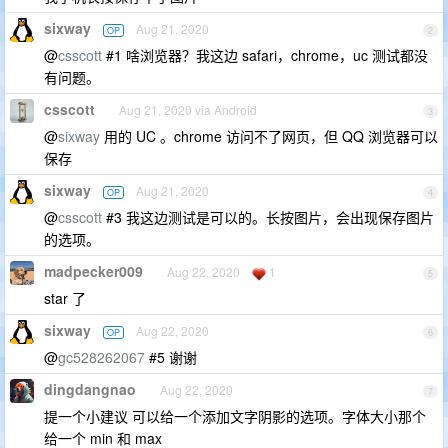
sixway
Aug 21, 2020
OP
2
@
csscott
#1 啥浏览器？我这边 safari，chrome，uc 测试都没
有问题。
csscott
Aug 21, 2020 via Android
3
@
sixway
用的 UC 。chrome 访问不了网页，但 QQ 浏览器可以
保存
sixway
Aug 21, 2020
OP
4
@
csscott
#3 我这边测试是可以的。长按图片，会出现保存图片
的选项。
madpecker009
Aug 22, 2020
1
5
star 了
sixway
Aug 22, 2020
OP
6
@
gc528262067
#5 谢谢
dingdangnao
Aug 22, 2020
7
提一个小建议 可以给一个添加文字阴影的选项。字体大小那个
给一个 min 和 max