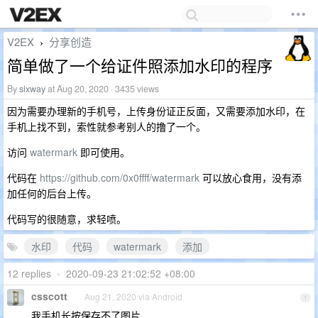
V2EX
分享创造
›
简单做了一个给证件照添加水印的程序
By
sixway
at Aug 20, 2020 · 3435 views
因为需要办理新的手机号，上传身份证正反面，又需要添加水印，在
手机上找不到，索性就参考别人的撸了一个。
访问
watermark
即可使用。
代码在
https://github.com/0x0ffff/watermark
可以放心食用，没有添
加任何的后台上传。
代码写的很随意，求轻喷。
水印
代码
watermark
添加
12 replies
•
2020-09-23 21:02:52 +08:00
csscott
Aug 21, 2020 via Android
1
我手机长按保存不了图片