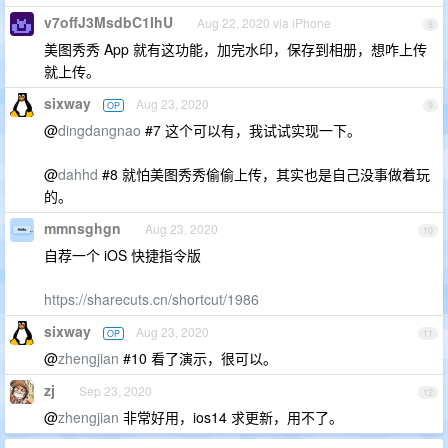
v7offJ3MsdbC1IhU
Aug 22, 2020 via iPhone
8
美图秀秀 App 就有这功能，加完水印，保存到相册，想咋上传
就上传。
sixway
Aug 23, 2020
OP
9
@
dingdangnao
#7 这个可以有，我试试实现一下。
@
dahhd
#8 就怕美图秀秀偷偷上传，其实也是自己没事做着玩
的。
mmnsghgn
Aug 23, 2020
10
自荐一个 iOS 快捷指令版
https://sharecuts.cn/shortcut/1986
sixway
Aug 23, 2020
OP
11
@
zhengjian
#10 看了演示，很可以。
zj
Sep 23, 2020
12
@
zhengjian
非常好用，ios14 求更新，用不了。