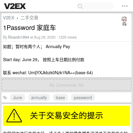
V2EX
二手交易
›
1Password 家庭车
By
Ricardo1894
at Aug 29, 2020 · 1326 views
如题；暂时有两个人； Annually Pay
Start day: June 29， 按照上车日期比例付款
联系 wechat: UmljYXJkbzk0Nzk1NA==(base 64)
No Comments Yet
June
annually
base
password