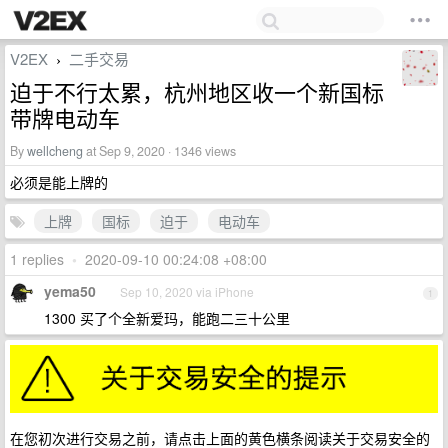
V2EX
二手交易
›
迫于不行太累，杭州地区收一个新国标
带牌电动车
By
wellcheng
at Sep 9, 2020 · 1346 views
必须是能上牌的
上牌
国标
迫于
电动车
1 replies
•
2020-09-10 00:24:08 +08:00
yema50
Sep 10, 2020 via iPhone
1
1300 买了个全新爱玛，能跑二三十公里
在您初次进行交易之前，请点击上面的黄色横条阅读关于交易安全的