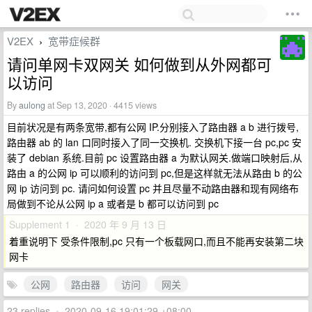
V2EX
宽带症候群
›
请问单网卡双网关 如何做到从外网都可
以访问
By
aulong
at Sep 13, 2020 · 4415 views
目前状况是有两条宽带,都有公网 IP.分别接入了路由器 a b 进行拨号,
路由器 ab 的 lan 口同时接入了同一交换机. 交换机下接一台 pc,pc 安
装了 debian 系统.目前 pc 设置路由器 a 为默认网关.做端口映射后,从
路由 a 的公网 ip 可以顺利的访问到 pc,但是这样就无法从路由 b 的公
网 ip 访问到 pc. 请问如何设置 pc 并且尽量不动路由器和现有网络布
局做到不论从公网 ip a 或者是 b 都可以访问到 pc
Supplement 1 · 2020 年 9 月 13 日
着重说明下 受条件限制,pc 只有一个板载网口,而且不能再安装第二块
网卡
公网
路由器
访问
网关
23 replies
•
2020-09-16 19:01:29 +08:00