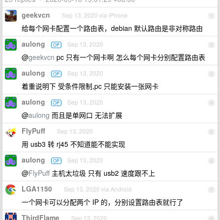
geekvcn
Sep 13, 2020 via iPhone
1
给每个网卡配置一个路由表，debian 默认路由是非对称路由
aulong
Sep 13, 2020
OP
2
@
geekvcn
pc 只有一个网卡啊 怎么每个网卡分别配置路由表
aulong
Sep 13, 2020
OP
3
着重说明下 受条件限制,pc 只能安装一张网卡
aulong
Sep 13, 2020
OP
4
@
aulong
而且是单网口 无法扩展
FlyPuff
Sep 13, 2020
5
用 usb3 转 rj45 不知道能不能实现
aulong
Sep 13, 2020
OP
6
@
FlyPuff
主机太垃圾 只有 usb2 速度跟不上
LGA1150
Sep 13, 2020 via Android
7
一个网卡可以分配两个 IP 的，分别设置路由表就行了
ThirdFlame
Sep 13, 2020
8