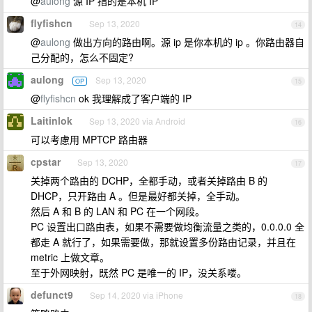
@
aulong
源 IP 指的是本机 IP
flyfishcn
Sep 13, 2020
14
@
aulong
做出方向的路由啊。源 ip 是你本机的 ip 。你路由器自
己分配的，怎么不固定?
aulong
Sep 13, 2020
OP
15
@
flyfishcn
ok 我理解成了客户端的 IP
Laitinlok
Sep 13, 2020 via Android
16
可以考慮用 MPTCP 路由器
cpstar
Sep 13, 2020
17
关掉两个路由的 DCHP，全都手动，或者关掉路由 B 的
DHCP，只开路由 A 。但是最好都关掉，全手动。
然后 A 和 B 的 LAN 和 PC 在一个网段。
PC 设置出口路由表，如果不需要做均衡流量之类的，0.0.0.0 全
都走 A 就行了，如果需要做，那就设置多份路由记录，并且在
metric 上做文章。
至于外网映射，既然 PC 是唯一的 IP，没关系喽。
defunct9
Sep 14, 2020 via iPhone
18