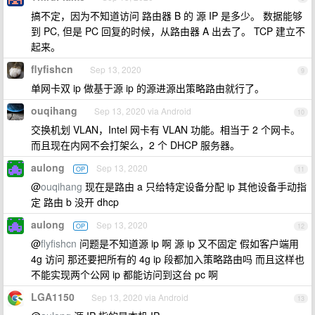
搞不定，因为不知道访问 路由器 B 的 源 IP 是多少。 数据能够
到 PC, 但是 PC 回复的时候，从路由器 A 出去了。 TCP 建立不
起来。
flyfishcn
Sep 13, 2020
9
单网卡双 ip 做基于源 ip 的源进源出策略路由就行了。
ouqihang
Sep 13, 2020 via Android
10
交换机划 VLAN，Intel 网卡有 VLAN 功能。相当于 2 个网卡。
而且现在内网不会打架么，2 个 DHCP 服务器。
aulong
Sep 13, 2020
OP
11
@
ouqihang
现在是路由 a 只给特定设备分配 ip 其他设备手动指
定 路由 b 没开 dhcp
aulong
Sep 13, 2020
OP
12
@
flyfishcn
问题是不知道源 ip 啊 源 ip 又不固定 假如客户端用
4g 访问 那还要把所有的 4g ip 段都加入策略路由吗 而且这样也
不能实现两个公网 ip 都能访问到这台 pc 啊
LGA1150
Sep 13, 2020 via Android
13