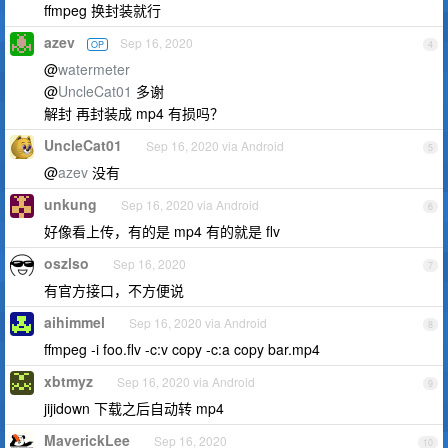
ffmpeg 换封装就行
azev
Sep 16, 2020
OP
4
@
watermeter
@
UncleCat01
多谢
解封 再封装成 mp4 有损吗？
UncleCat01
Sep 16, 2020 via Android
5
@
azev
没有
unkung
Sep 16, 2020 via Android
6
好像看上传，有的是 mp4 有的就是 flv
oszlso
Sep 16, 2020
7
有官方接口，不方便说
aihimmel
Sep 16, 2020 via Android
8
ffmpeg -i foo.flv -c:v copy -c:a copy bar.mp4
xbtmyz
Sep 16, 2020 via Android
9
jijidown 下载之后自动转 mp4
MaverickLee
Sep 16, 2020
10