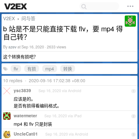
V2EX
问与答
›
b 站是不是只能直接下载 flv，要 mp4 得
自己转？
By
azev
at Sep 16, 2020 · 2633 views
这个转换有损吧？
flv
有损
mp4
转换
10 replies
•
2020-09-16 17:02:38 +08:00
ysc3839
Sep 16, 2020 via Android
1
应该是的。
是否有损得看编码格式。
watermeter
Sep 16, 2020 via iPad
2
mp4 和 flv 只是封装
UncleCat01
Sep 16, 2020 via Android
3