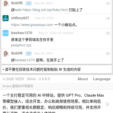
SobHK
Sep 20, 2020
OP
17
@
iseki
https://blog.loli.top/links.html
已贴上了
oldboy627
Sep 20, 2020
18
https://www.gosysops.com
一个小破站点。
baobao1270
Sep 21, 2020 via Android
19
原来这个萝莉域名在你手里
josephcz.xyz
SobHK
Sep 22, 2020
OP
20
@
baobao1270
是啊，在我手上了
• 请不要在回答技术问题时复制粘贴 AI 生成的内容
© 2026 V2EX · 55ms · 3.9.8.5
About
·
Language
AI-dns 最稳的中转服务
一个主打稳定可用的 AI 中转站，提供 GPT Pro、Claude Max
等模型接入，适合开发、办公和高频使用场景。相比单纯低
›
价，我们更重视长期稳定、响应顺畅和持续可用，并支持开