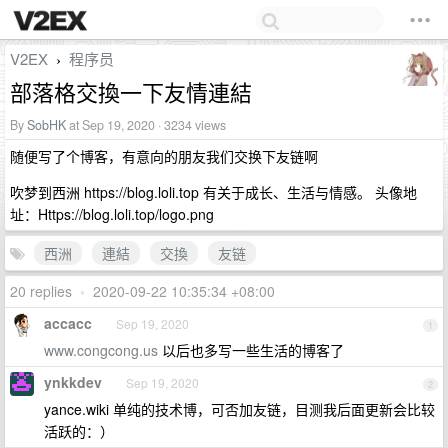
V2EX
程序员
›
部落格交換一下友情連結
By
SobHK
at Sep 19, 2020 · 3234 views
随便写了个博客，有意向的朋友我们交换下友链啊
吹梦到西洲 https://blog.loli.top 有关于成长、生活与情感。 头像地
址：Https://blog.loli.top/logo.png
西洲
連結
交換
友链
20 replies
•
2020-09-22 10:35:34 +08:00
accacc
Sep 19, 2020
1
www.congcong.us
以后也多写一些生活的博客了
ynkkdev
Sep 19, 2020
2
yance.wiki 单纯的技术博，可否加友链，目测我后面更新会比较
活跃的：）