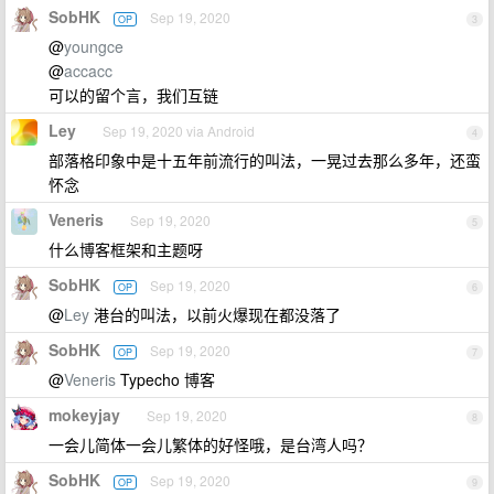
SobHK
Sep 19, 2020
OP
3
@
youngce
@
accacc
可以的留个言，我们互链
Ley
Sep 19, 2020 via Android
4
部落格印象中是十五年前流行的叫法，一晃过去那么多年，还蛮
怀念
Veneris
Sep 19, 2020
5
什么博客框架和主题呀
SobHK
Sep 19, 2020
OP
6
@
Ley
港台的叫法，以前火爆现在都没落了
SobHK
Sep 19, 2020
OP
7
@
Veneris
Typecho 博客
mokeyjay
Sep 19, 2020
8
一会儿简体一会儿繁体的好怪哦，是台湾人吗？
SobHK
Sep 19, 2020
OP
9