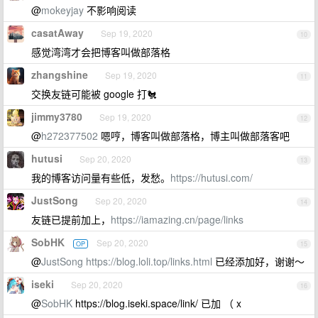
@
mokeyjay
不影响阅读
casatAway
Sep 19, 2020
10
感觉湾湾才会把博客叫做部落格
zhangshine
Sep 19, 2020
11
交换友链可能被 google 打🐔
jimmy3780
Sep 19, 2020
12
@
h272377502
嗯哼，博客叫做部落格，博主叫做部落客吧
hutusi
Sep 20, 2020
13
我的博客访问量有些低，发愁。
https://hutusi.com/
JustSong
Sep 20, 2020
14
友链已提前加上，
https://iamazing.cn/page/links
SobHK
Sep 20, 2020
OP
15
@
JustSong
https://blog.loli.top/links.html
已经添加好，谢谢～
iseki
Sep 20, 2020
16
@
SobHK
https://blog.iseki.space/link/ 已加 （ x