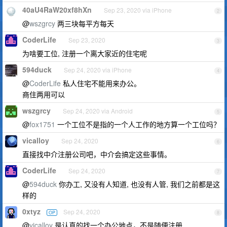
40aU4RaW20xf8hXn
Sep 23, 2020 via iPhone
2
@
wszgrcy
两三块每平方每天
CoderLife
Sep 23, 2020
3
为啥要工位, 注册一个离大家近的住宅呢
594duck
Sep 24, 2020 via iPhone
4
@
CoderLife
私人住宅不能用来办公。
商住两用可以
wszgrcy
Sep 24, 2020 via Android
5
@
fox1751
一个工位不是指的一个人工作的地方算一个工位吗？
vicalloy
Sep 24, 2020
6
直接找中介注册公司吧，中介会搞定这些事情。
CoderLife
Sep 24, 2020
7
@
594duck
你办工, 又没有人知道, 也没有人管, 我们之前都是这
样的
0xtyz
Sep 24, 2020
OP
8
@
vicalloy
是认真的找一个办公地点，不是随便注册