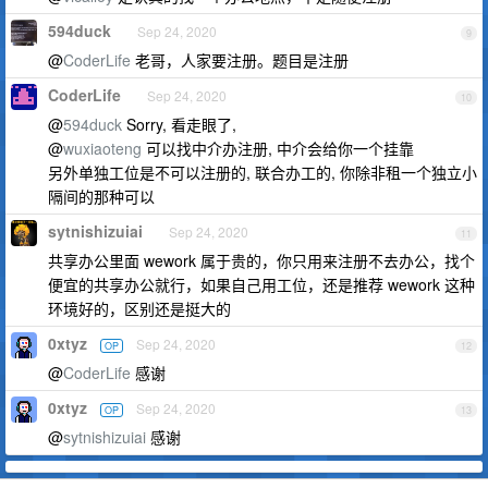
594duck
Sep 24, 2020
9
@
CoderLife
老哥，人家要注册。题目是注册
CoderLife
Sep 24, 2020
10
@
594duck
Sorry, 看走眼了,
@
wuxiaoteng
可以找中介办注册, 中介会给你一个挂靠
另外单独工位是不可以注册的, 联合办工的, 你除非租一个独立小
隔间的那种可以
sytnishizuiai
Sep 24, 2020
11
共享办公里面 wework 属于贵的，你只用来注册不去办公，找个
便宜的共享办公就行，如果自己用工位，还是推荐 wework 这种
环境好的，区别还是挺大的
0xtyz
Sep 24, 2020
OP
12
@
CoderLife
感谢
0xtyz
Sep 24, 2020
OP
13
@
sytnishizuiai
感谢