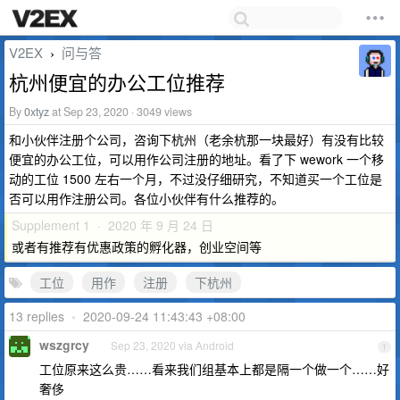
V2EX
问与答
›
杭州便宜的办公工位推荐
By
0xtyz
at Sep 23, 2020 · 3049 views
和小伙伴注册个公司，咨询下杭州（老余杭那一块最好）有没有比较
便宜的办公工位，可以用作公司注册的地址。看了下 wework 一个移
动的工位 1500 左右一个月，不过没仔细研究，不知道买一个工位是
否可以用作注册公司。各位小伙伴有什么推荐的。
Supplement 1 · 2020 年 9 月 24 日
或者有推荐有优惠政策的孵化器，创业空间等
工位
用作
注册
下杭州
13 replies
•
2020-09-24 11:43:43 +08:00
wszgrcy
Sep 23, 2020 via Android
1
工位原来这么贵……看来我们组基本上都是隔一个做一个……好
奢侈