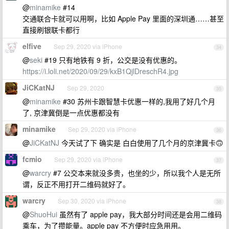
@
minamike
#14
交通联合卡就可以用啊，比如 Apple Pay 里面的深圳通……甚至
直接刷银联卡都行
elfive
Sep 29, 2020 via iPhone
34
@
seki
#19 只有地铁有 9 折，公交是没有优惠的。
https://i.loli.net/2020/09/29/kxB1QjlDreschR4.jpg
JiCKatNJ
Sep 29, 2020
35
@
minamike
#30 苏州卡跟智慧卡优惠一样的,我用了好几个月
了, 京津冀倒是一点优惠都没有
minamike
Sep 29, 2020 via iPhone
36
@
JiCKatNJ
今天试了下 确实是 白白使用了几个月的京津冀卡🙃
fcmio
Sep 29, 2020 via iPhone
37
@
warcry
#7 公交本来就没多贵，也坐的少，所以我个人是无所
谓，反正不用打开二维码就好了。
warcry
Sep 30, 2020 via iPhone
38
@
ShuoHui
虽然有了 apple pay，我大部分时间还是会用二维码
乘车，为了攒能量。apple pay 不方便时应急用用。