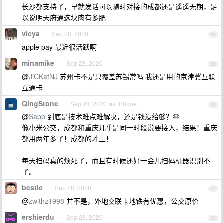
长沙都支持了，早就发话可以随时对接的成都还是遥遥无期，足
以说明天府通这块肉有多肥
vicya
Sep 28, 2020
29
apple pay 最近很活跃啊
minamike
Sep 28, 2020
30
@
JiCKatNJ
苏州卡不是只覆盖苏锡常吗 我还是用的京津冀互联
互通卡
QingStone
Sep 28, 2020 via iPhone
31
@
Sapp
到底是技术难点难解决，还是钱没给够？🐶
像小米公交，成都和重庆几乎是同一时段说要接入，结果！重庆
都用两年多了！成都的才上！
每天扫码真的烦死了，而且有时候还好一会儿扫码机器识别不
了。
bestie
Sep 28, 2020
32
@
zwithz1998
并不是，外地交联卡地铁有优惠，公交原价
ershierdu
Sep 28, 2020
33