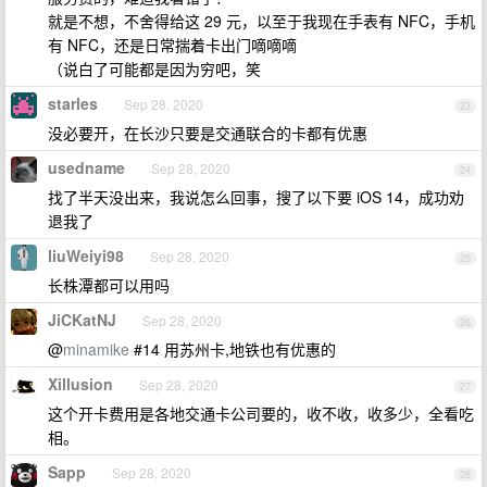
就是不想，不舍得给这 29 元，以至于我现在手表有 NFC，手机
有 NFC，还是日常揣着卡出门嘀嘀嘀
（说白了可能都是因为穷吧，笑
starles
Sep 28, 2020
23
没必要开，在长沙只要是交通联合的卡都有优惠
usedname
Sep 28, 2020
24
找了半天没出来，我说怎么回事，搜了以下要 iOS 14，成功劝
退我了
liuWeiyi98
Sep 28, 2020
25
长株潭都可以用吗
JiCKatNJ
Sep 28, 2020
26
@
minamike
#14 用苏州卡,地铁也有优惠的
Xillusion
Sep 28, 2020
27
这个开卡费用是各地交通卡公司要的，收不收，收多少，全看吃
相。
Sapp
Sep 28, 2020
28