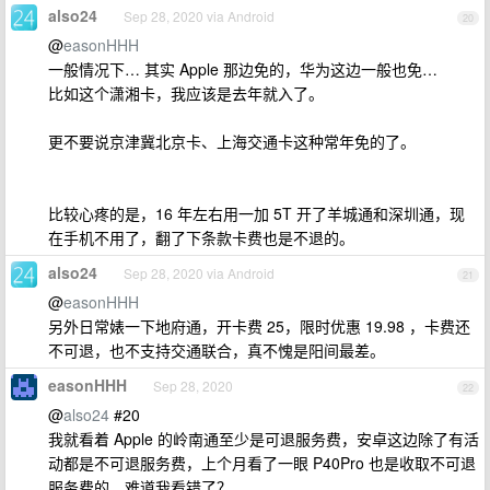
also24
Sep 28, 2020 via Android
20
@
easonHHH
一般情况下… 其实 Apple 那边免的，华为这边一般也免…
比如这个潇湘卡，我应该是去年就入了。
更不要说京津冀北京卡、上海交通卡这种常年免的了。
比较心疼的是，16 年左右用一加 5T 开了羊城通和深圳通，现
在手机不用了，翻了下条款卡费也是不退的。
also24
Sep 28, 2020 via Android
21
@
easonHHH
另外日常婊一下地府通，开卡费 25，限时优惠 19.98 ，卡费还
不可退，也不支持交通联合，真不愧是阳间最差。
easonHHH
Sep 28, 2020
22
@
also24
#20
我就看着 Apple 的岭南通至少是可退服务费，安卓这边除了有活
动都是不可退服务费，上个月看了一眼 P40Pro 也是收取不可退
服务费的，难道我看错了？