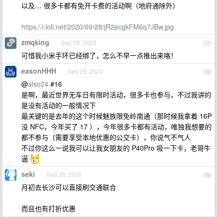
以及… 很多卡都有免开卡费的活动啊（地府通除外）
https://i.loli.net/2020/09/28/jR2ecgkFM6q7JBw.jpg
zmqking
Sep 28, 2020
17
可惜我小米手环已经绑了，怎么不早一点推出来咯！
easonHHH
Sep 28, 2020
18
@
also24
#16
是啊，最近世界无车日有限时活动，很多卡也参与，不过我讲的
是没有活动的一般情况下
最关键的是去年的这个时候魅族限免岭南通（那时候我拿着 16P
没 NFC，今年买了 17 ），今年很多卡都有活动，唯独我想要的
都不参与（需要享受本地优惠的公交卡），你说气不气人
不过你这么一说我可以让我女朋友的 P40Pro 吸一下卡，老哥牛
逼
seki
Sep 28, 2020
19
月初去长沙可以直接刷交通联合
而且也有打折优惠