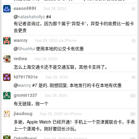
easonHHH
Sep 28, 2020
6
@
natashahollyz
#4
有记者咨询过，因为那个属于“异型卡”，异型卡的收费比一般卡
会更贵
warcry
Sep 28, 2020 via iPhone
7
@
ShuoHui
使用本地的公交卡有优惠
redtea
Sep 28, 2020
8
怎么上海交通卡还不是交通互联，其他卡支持了。
fd7917931e
Sep 28, 2020
9
@
warcry
#7 是的, 刚想回复, 本地发行的卡在本地有优惠
gromit1337
Sep 28, 2020
10
有无链接，抛一个
jiaudoug
Sep 28, 2020 via iPhone
11
多谢，Apple Watch 已经开通！手机上一个京津冀联合卡，手表
上一个潇湘卡。刚好要回长沙玩。
OrbitPortal
Sep 28, 2020 via Android