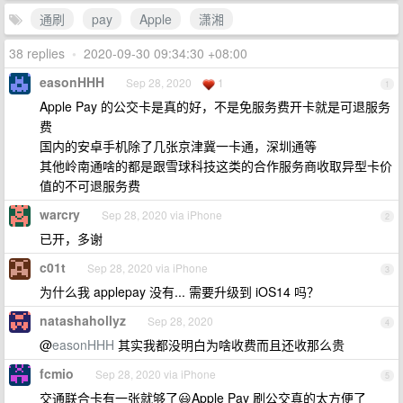
通刷
pay
Apple
潇湘
38 replies
•
2020-09-30 09:34:30 +08:00
easonHHH
Sep 28, 2020
1
1
Apple Pay 的公交卡是真的好，不是免服务费开卡就是可退服务
费
国内的安卓手机除了几张京津冀一卡通，深圳通等
其他岭南通啥的都是跟雪球科技这类的合作服务商收取异型卡价
值的不可退服务费
warcry
Sep 28, 2020 via iPhone
2
已开，多谢
c01t
Sep 28, 2020 via iPhone
3
为什么我 applepay 没有... 需要升级到 iOS14 吗？
natashahollyz
Sep 28, 2020
4
@
easonHHH
其实我都没明白为啥收费而且还收那么贵
fcmio
Sep 28, 2020 via iPhone
5
交通联合卡有一张就够了😃Apple Pay 刷公交真的太方便了