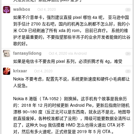
walkbox
Oct 4, 2020
23
如果不介意单卡，强烈建议直接 pixel 哪怕 4a 呢， 亚马逊中国
到手估计 2700 左右吧，国内的机再怎么刷都不怎么好，我的小
米 CC9 已经刷遍了所有 xda 的 rom， 目前已弃疗。 系统的维
护才是最重要的，不要指望那些半吊子的业余开发者能做的比谷
歌的好。
fantasylidong
Oct 4, 2020 via Android
24
如果是电信卡不要去用 pixel 系列，必须折腾才有 4g，难受
krixaar
Oct 4, 2020
25
Nokia 不要考虑，配置先不说，系统更新速度和硬件小毛病都让
人捉急。
Nokia 8 港版（ TA-1052 ）刚换掉。这手机有个故事是我亲历
的：2018 年 12 月的时候更新 Android Pie，更新后指南针随机
漂移 90~180 度（反正北可以是东西南，就永远不是北，地图导
航直接废掉，各种校准都试了没用），降级可能要数据全清所以
忍了，这种大 bug 我估摸着 HMD 怎么也得火速出 OTA 对不
对，然后有多火速呢，正式修复是 2019 年 5 月 OTA 。