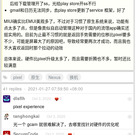
后给下载管理开了ss，光给play store开ss不行
gmail和日历无法同步，去play store更新了service 框架，好了
MIUI确实比EMUI美观多了，不过对于习惯了原生系统来说，功能有
点太多了点，但是像类似自启动管理这种对于国内的流氓app确实还
挺实用的。目前为止最不习惯的就是返回手势需要的位移比pixel要多
不少，可能是屏幕大了的原因吧，导致经常要两次才成功，而且我也
不大喜欢返回时那个拉动的动效
总体来说，硬件比pixel升级太多了，而且需要折腾也不多，暂时还比
较满意
pixel
原生
Nexus
换机
41 replies
•
2021-01-27 07:59:50 +08:00
dlsflh
Oct 3, 2020
2
1
pixel experience
tanghongkai
Oct 3, 2020
2
光一个 gcam 就很难解决了，去哪里找针对硬件的优化呢
SecureCode
Oct 3, 2020
1
3