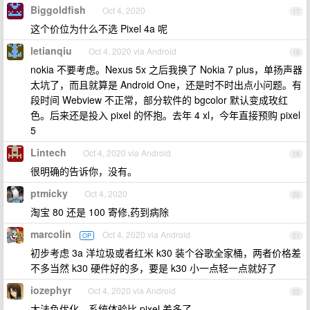
Biggoldfish
Oct 4, 2020
17
这个价位为什么不选 Pixel 4a 呢
letianqiu
Oct 4, 2020 via Android
18
nokia 不要考虑。Nexus 5x 之后我换了 Nokia 7 plus，单扬声器
太坑了，而且就算是 Android One，还是时不时出点小问题。有
段时间 Webview 不正常，部分软件的 bgcolor 默认变成玫红
色。后来还是投入 pixel 的怀抱。去年 4 xl，今年直接预购 pixel
5
Lintech
Oct 4, 2020 via Android
19
很明确的告诉你，没有。
ptmicky
Oct 4, 2020
20
淘宝 80 还是 100 寄修,药到病除
marcolin
Oct 4, 2020 via Android
OP
21
初步考虑 3a 洋垃圾或者红米 k30 装个谷歌全家桶，两者价格差
不多当然 k30 硬件好的多，要是 k30 小一点轻一点就好了
iozephyr
Oct 4, 2020 via Android
22
大法负优化，系统体验比 pixel 差多了