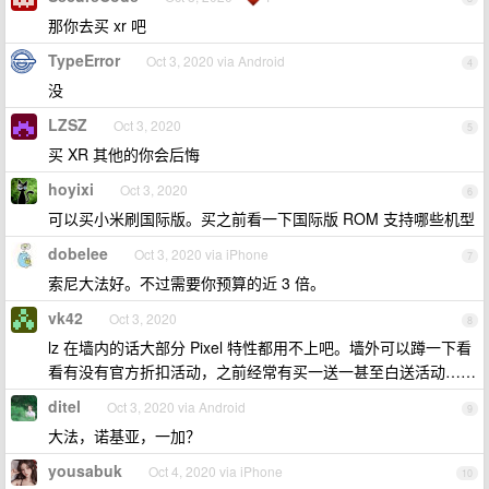
那你去买 xr 吧
TypeError
Oct 3, 2020 via Android
4
没
LZSZ
Oct 3, 2020
5
买 XR 其他的你会后悔
hoyixi
Oct 3, 2020
6
可以买小米刷国际版。买之前看一下国际版 ROM 支持哪些机型
dobelee
Oct 3, 2020 via iPhone
7
索尼大法好。不过需要你预算的近 3 倍。
vk42
Oct 3, 2020
8
lz 在墙内的话大部分 Pixel 特性都用不上吧。墙外可以蹲一下看
看有没有官方折扣活动，之前经常有买一送一甚至白送活动……
ditel
Oct 3, 2020 via Android
9
大法，诺基亚，一加？
yousabuk
Oct 4, 2020 via iPhone
10