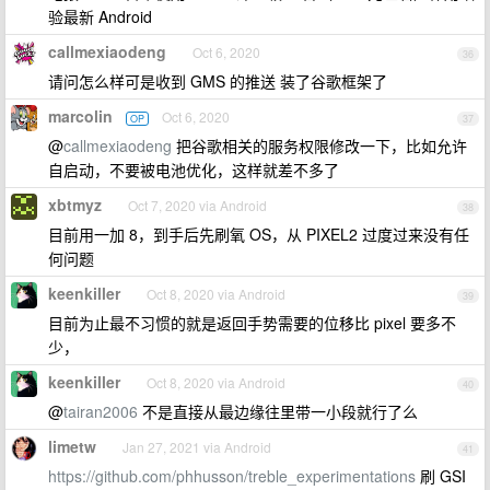
验最新 Android
callmexiaodeng
Oct 6, 2020
36
请问怎么样可是收到 GMS 的推送 装了谷歌框架了
marcolin
Oct 6, 2020
OP
37
@
callmexiaodeng
把谷歌相关的服务权限修改一下，比如允许
自启动，不要被电池优化，这样就差不多了
xbtmyz
Oct 7, 2020 via Android
38
目前用一加 8，到手后先刷氧 OS，从 PIXEL2 过度过来没有任
何问题
keenkiller
Oct 8, 2020 via Android
39
目前为止最不习惯的就是返回手势需要的位移比 pixel 要多不
少，
keenkiller
Oct 8, 2020 via Android
40
@
tairan2006
不是直接从最边缘往里带一小段就行了么
limetw
Jan 27, 2021 via Android
41
https://github.com/phhusson/treble_experimentations
刷 GSI