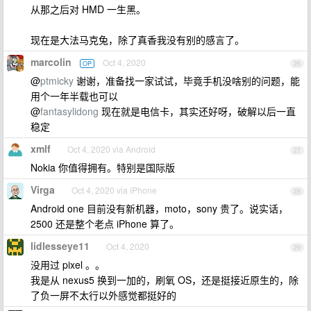
从那之后对 HMD 一生黑。
现在是大法马克兔，除了真香我没有别的感言了。
marcolin
Oct 4, 2020
OP
26
@
ptmicky
谢谢，准备找一家试试，毕竟手机没啥别的问题，能
用个一年半载也可以
@
fantasylidong
现在就是电信卡，其实还好呀，破解以后一直
稳定
xmlf
Oct 4, 2020 via Android
27
Nokia 你值得拥有。特别是国际版
Virga
Oct 4, 2020 via iPhone
28
Android one 目前没有新机器，moto，sony 贵了。说实话，
2500 还是整个老点 iPhone 算了。
lidlesseye11
Oct 4, 2020
29
没用过 pixel 。。
我是从 nexus5 换到一加的，刷氧 OS，还是挺接近原生的，除
了负一屏不太行以外感觉都挺好的