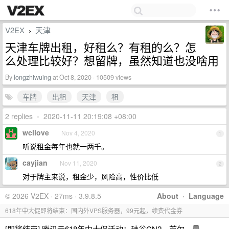
V2EX
天津
›
天津车牌出租，好租么？有租的么？怎
么处理比较好？想留牌，虽然知道也没啥用
By
longzhiwuing
at Oct 8, 2020 · 10509 views
车牌
出租
天津
租
2 replies
•
2020-11-11 20:19:08 +08:00
wcllove
Nov 4, 2020
1
听说租金每年也就一两千。
cayjian
Nov 11, 2020
2
对于牌主来说，租金少，风险高，性价比低
© 2026 V2EX · 27ms · 3.9.8.5
About
·
Language
618年中大促即将结束：国内外VPS服务器，99元起，续费代金券
[即将结束] 腾讯云618年中大促活动：硅谷CN2、首尔、曼