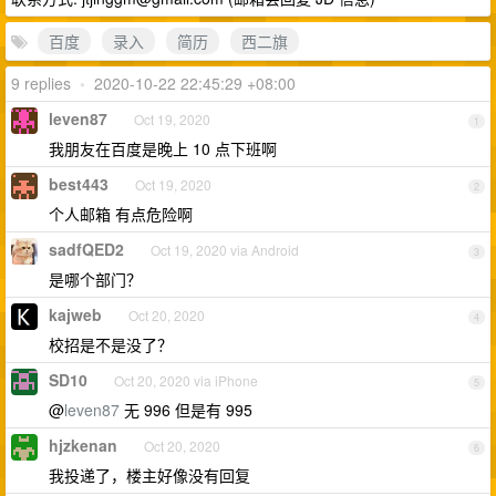
百度
录入
简历
西二旗
9 replies
•
2020-10-22 22:45:29 +08:00
leven87
Oct 19, 2020
1
我朋友在百度是晚上 10 点下班啊
best443
Oct 19, 2020
2
个人邮箱 有点危险啊
sadfQED2
Oct 19, 2020 via Android
3
是哪个部门？
kajweb
Oct 20, 2020
4
校招是不是没了？
SD10
Oct 20, 2020 via iPhone
5
@
leven87
无 996 但是有 995
hjzkenan
Oct 20, 2020
6
我投递了，楼主好像没有回复