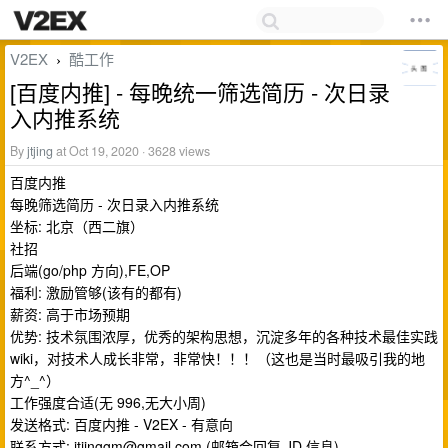
V2EX
酷工作
›
[百度内推] - 每晚统一筛选简历 - 次日录
入内推系统
By
jtjing
at Oct 19, 2020 · 3628 views
百度内推
每晚筛选简历 - 次日录入内推系统
坐标: 北京（西二旗）
社招
后端(go/php 方向),FE,OP
福利: 激励管够(该有的都有)
薪资: 高于市场预期
优势: 技术氛围浓厚，优秀的架构思想，沉淀多年的各种技术最佳实践
wiki，对技术人成长非常，非常快！！！（这也是当时最吸引我的地
方^_^）
工作强度合适(无 996,无大小周)
发送格式: 百度内推 - V2EX - 有意向
联系方式:
jtjinggm@gmail.com
(邮箱会回复 JD 信息)