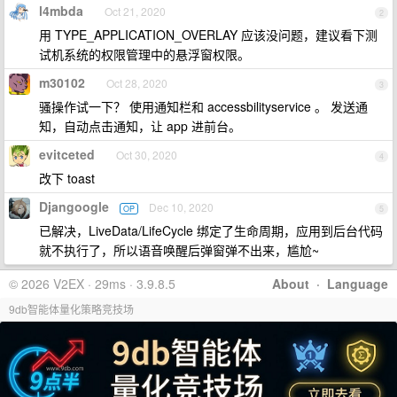
l4mbda
Oct 21, 2020
2
用 TYPE_APPLICATION_OVERLAY 应该没问题，建议看下测
试机系统的权限管理中的悬浮窗权限。
m30102
Oct 28, 2020
3
骚操作试一下？ 使用通知栏和 accessbilityservice 。 发送通
知，自动点击通知，让 app 进前台。
evitceted
Oct 30, 2020
4
改下 toast
Djangoogle
Dec 10, 2020
OP
5
已解决，LiveData/LifeCycle 绑定了生命周期，应用到后台代码
就不执行了，所以语音唤醒后弹窗弹不出来，尴尬~
© 2026 V2EX · 29ms · 3.9.8.5
About
·
Language
9db智能体量化策略竞技场