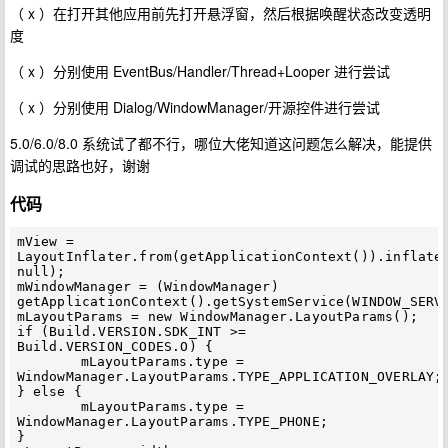
（ x ）在打开其他应用前先打开悬浮窗，然后根据唤醒状态改变透明
度
（ x ）分别使用 EventBus/Handler/Thread+Looper 进行尝试
（ x ）分别使用 Dialog/WindowManager/开源控件进行尝试
5.0/6.0/8.0 系统试了都不行，哪位大佬知道这问题怎么解决，能提供
调试的思路也好，谢谢
代码
mView = 
LayoutInflater.from(getApplicationContext()).inflate(
null);

mWindowManager = (WindowManager) 
getApplicationContext().getSystemService(WINDOW_SERVI
mLayoutParams = new WindowManager.LayoutParams();

if (Build.VERSION.SDK_INT >= 
Build.VERSION_CODES.O) {

	mLayoutParams.type = 
WindowManager.LayoutParams.TYPE_APPLICATION_OVERLAY;

} else {

	mLayoutParams.type = 
WindowManager.LayoutParams.TYPE_PHONE;

}
