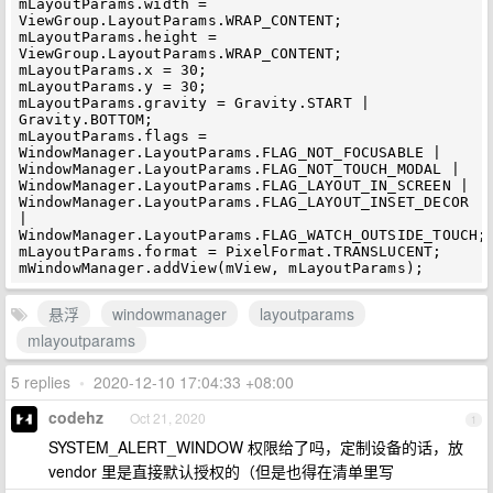
mLayoutParams.width = 
ViewGroup.LayoutParams.WRAP_CONTENT;

mLayoutParams.height = 
ViewGroup.LayoutParams.WRAP_CONTENT;

mLayoutParams.x = 30;

mLayoutParams.y = 30;

mLayoutParams.gravity = Gravity.START | 
Gravity.BOTTOM;

mLayoutParams.flags = 
WindowManager.LayoutParams.FLAG_NOT_FOCUSABLE | 
WindowManager.LayoutParams.FLAG_NOT_TOUCH_MODAL | 
WindowManager.LayoutParams.FLAG_LAYOUT_IN_SCREEN | 
WindowManager.LayoutParams.FLAG_LAYOUT_INSET_DECOR 
| 
WindowManager.LayoutParams.FLAG_WATCH_OUTSIDE_TOUCH;

mLayoutParams.format = PixelFormat.TRANSLUCENT;

悬浮
windowmanager
layoutparams
mlayoutparams
5 replies
•
2020-12-10 17:04:33 +08:00
codehz
Oct 21, 2020
1
SYSTEM_ALERT_WINDOW 权限给了吗，定制设备的话，放
vendor 里是直接默认授权的（但是也得在清单里写