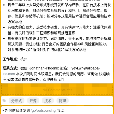
具备三年以上大型分布式系统开发和架构经验；在后台技术上有长
期积累和专长，熟悉分布式系统的设计和应用，熟悉分布式、缓
存、消息和存储等机制；能对分布式常用技术进行合理应用和技术
方案落地
有强大的自驱力，热爱技术研发，具有快速学习能力；注重代码质
量，有良好的软件工程知识和编码规范意识
具有高度的抽象设计能力、思路清晰、善于思考，能够独立分析和
解决问题、责任心强; 具备良好的团队合作精神和风险预判能力，
对系统的压力和瓶颈针对性的优化和解决方案落地
工作地点
：杭州
联系方式
：微信: Jonathan-Phoenix 邮箱： yeyi.wh@alibaba
-
inc.com
本次招聘时间比较紧急，我们会对您的简历、咨询做 快速响
应 如果你对岗位感兴趣，欢迎联系我们
No Comments Yet
分布式
开源
技术
阿里
• 外包信息请发到
/go/outsourcing
节点。