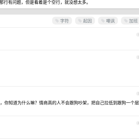
那行有问题，但是看着是个空行，就没想太多。
字符
起因
嘲讽
加班
，你知道为什么嘛？情商高的人不会跟狗吵架，把自己拉低到跟狗一个层