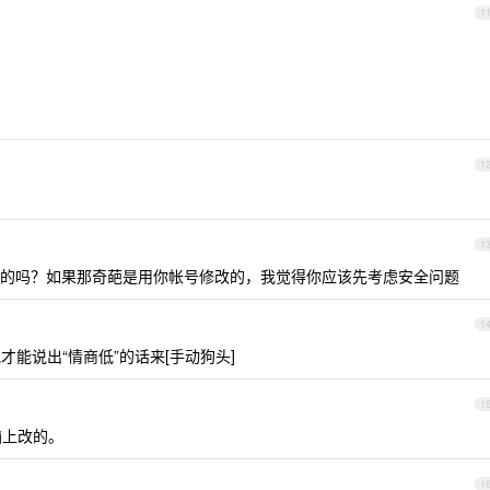
1
1
1
的吗？如果那奇葩是用你帐号修改的，我觉得你应该先考虑安全问题
1
能说出“情商低”的话来[手动狗头]
1
脑上改的。
1