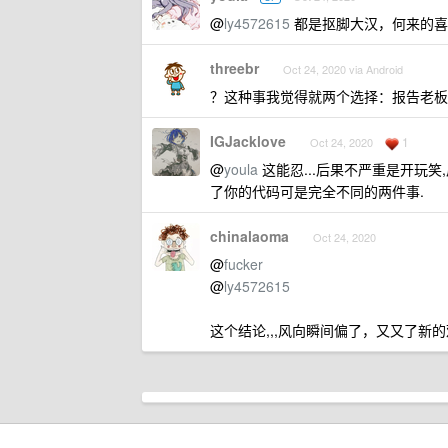
@
ly4572615
都是抠脚大汉，何来的喜
threebr
Oct 24, 2020 via Android
？这种事我觉得就两个选择：报告老板
IGJacklove
1
Oct 24, 2020
@
youla
这能忍...后果不严重是开玩
了你的代码可是完全不同的两件事.
chinalaoma
Oct 24, 2020
@
fucker
@
ly4572615
这个结论,,,风向瞬间偏了，又又了新的观点 