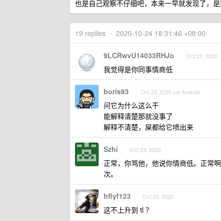
也是自己观察不仔细吧，本来一早就发现了，是
19 replies
•
2020-10-24 18:31:46 +08:00
9LCRwvU14033RHJo
Oct 23, 2020
我觉得是你同事情商低
boris93
Oct 23, 2020 via Android
问它为什么这么干
能解释清楚那就没事了
解释不清楚，屎都给它喷出来
Szhi
Oct 23, 2020
正常，你骂他，他说你情商低。正常啊
次。
hflyf123
Oct 23, 2020
这不上升到 tl ？