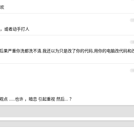
欢
1
，或者动手打人
1
笑,后果严重你洗都洗不清,我还以为只是改了你的代码,用你的电脑改代码和
1
.....也许 ，暗恋 引起重视 然后... ？