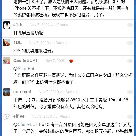
刚把一加 8 卖了，原因是续航出大问题。新机续航和 3 年的
iPhone X 不相上下，不知道啥原因。还有就是前一段时间一加
的系统各种被吐槽。我现在也不是很推荐一加了。
s1th
Nov 7, 2020 via iPhone
13
打孔屏直接劝退
1DE
Nov 7, 2020 via Android
14
iOS 的优势越来越弱。
CastleBUPT
Nov 7, 2020
1
15
@
ShuoHui
广告屏蔽这件事我一直很迷，为什么安卓用户在安卓上那么会折
腾，到 iOS 上仿佛什么都不会了
coolmint
Nov 7, 2020 via Android
16
手持一加 7t，准备用到能够以 3800 入手二手美版 12mini128
红色的时候，除了嫌体积有点大，其他没啥毛病。
elfive
Nov 9, 2020 via iPhone
17
@
CastleBUPT
#15 有一部分原因可能是因为安卓那边广告太乱
了，全屏的，突然蹦出来的后台声音，App 相互拉起，各种触发