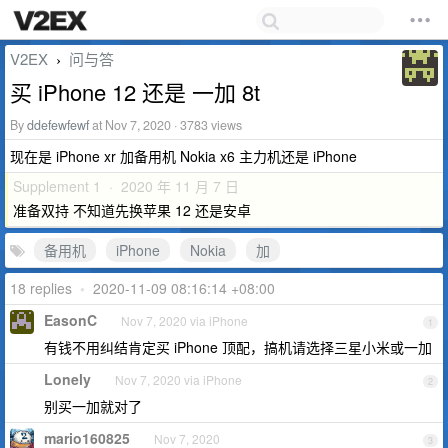
V2EX
问与答
›
买 iPhone 12 还是 一加 8t
By
ddefewfewf
at Nov 7, 2020 · 3783 views
现在是 iPhone xr 加备用机 Nokia x6 主力机还是 iPhone
Supplement 1 · 2020 年 11 月 7 日
准备双持 不知道先换苹果 12 还是安卓
备用机
iPhone
Nokia
加
18 replies
•
2020-11-09 08:16:14 +08:00
EasonC
Nov 7, 2020 via iPhone
1
有钱不用纠结肯定买 iPhone 顶配，搞机请选择三星小米或一加
Lonely
Nov 7, 2020 via iPhone
2
别买一加就对了
mario160825
Nov 7, 2020
3