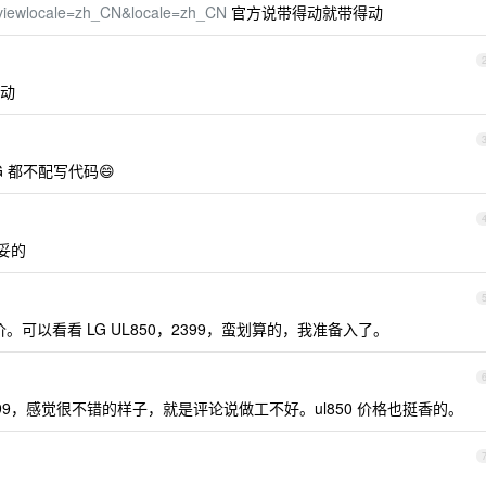
?viewlocale=zh_CN&locale=zh_CN
官方说带得动就带得动
动
 都不配写代码😄
妥妥的
价。可以看看 LG UL850，2399，蛮划算的，我准备入了。
99，感觉很不错的样子，就是评论说做工不好。ul850 价格也挺香的。