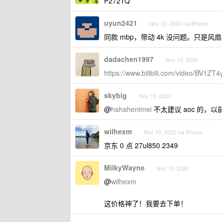
P2721Q
uyun2421
Nov 10, 2020 via iPhone
同款 mbp，带动 4k 没问题。只是风扇
dadachen1997
Nov 10, 2020
https://www.bilibili.com/video/BV1Z
skybig
Nov 10, 2020
@
hahahenimei
不太建议 aoc 的
wilhexm
Nov 10, 2020 via iPhone
京东 0 点 27ul850 2349
MilkyWayne
Nov 10, 2020
@
wilhexm
这价格神了！我要去下单！