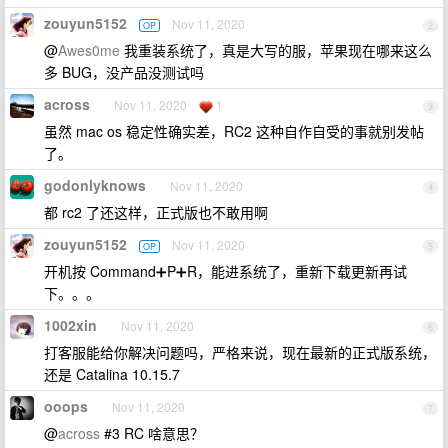
zouyun5152
Nov 11, 2020
OP
2
@
Awes0me
我重装系统了，真是大写的服，苹果现在哪来这么
多 BUG，没产品没测试吗
across
Nov 11, 2020
1
3
虽然 mac os 稳定性确实差，RC2 这种自作自受的事就别发帖
了。
godonlyknows
Nov 11, 2020
4
都 rc2 了还这样，正式版也不敢用啊
zouyun5152
Nov 11, 2020
OP
5
开机按 Command➕P➕R，能进系统了，重新下载更新再试
下。。。
1002xin
Nov 11, 2020
6
打客服能给你解决问题吗，严格来说，现在最新的正式版系统，
还是 Catalina 10.15.7
ooops
Nov 11, 2020
7
@
across
#3 RC 啥意思？