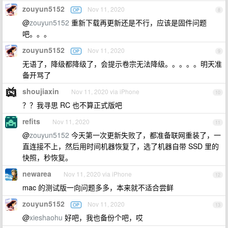
zouyun5152
Nov 11, 2020
OP
8
@
zouyun5152
重新下载再更新还是不行，应该是固件问题
吧。。。
zouyun5152
Nov 11, 2020
OP
9
无语了，降级都降级了，会提示卷宗无法降级。。。。。明天准
备开骂了
shoujiaxin
Nov 11, 2020 via iPhone
10
？？我寻思 RC 也不算正式版吧
refits
Nov 11, 2020
11
@
zouyun5152
今天第一次更新失败了，都准备联网重装了，一
直连接不上，然后用时间机器恢复了，选了机器自带 SSD 里的
快照，秒恢复。
newarea
Nov 11, 2020 via iPhone
12
mac 的测试版一向问题多多，本来就不适合尝鲜
zouyun5152
Nov 11, 2020
OP
13
@
xieshaohu
好吧，我也备份个吧，哎