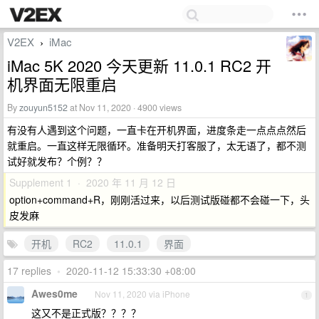
V2EX
iMac
›
iMac 5K 2020 今天更新 11.0.1 RC2 开
机界面无限重启
By
zouyun5152
at Nov 11, 2020 · 4900 views
有没有人遇到这个问题，一直卡在开机界面，进度条走一点点点然后
就重启。一直这样无限循环。准备明天打客服了，太无语了，都不测
试好就发布？个例？？
Supplement 1 · 2020 年 11 月 12 日
option+command+R，刚刚活过来，以后测试版碰都不会碰一下，头
皮发麻
开机
RC2
11.0.1
界面
17 replies
•
2020-11-12 15:33:30 +08:00
Awes0me
Nov 11, 2020 via iPhone
1
这又不是正式版？？？？