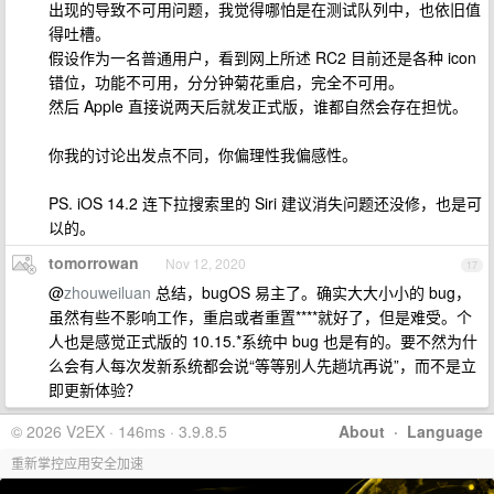
出现的导致不可用问题，我觉得哪怕是在测试队列中，也依旧值
得吐槽。
假设作为一名普通用户，看到网上所述 RC2 目前还是各种 icon
错位，功能不可用，分分钟菊花重启，完全不可用。
然后 Apple 直接说两天后就发正式版，谁都自然会存在担忧。
你我的讨论出发点不同，你偏理性我偏感性。
PS. iOS 14.2 连下拉搜索里的 Siri 建议消失问题还没修，也是可
以的。
tomorrowan
Nov 12, 2020
17
@
zhouweiluan
总结，bugOS 易主了。确实大大小小的 bug，
虽然有些不影响工作，重启或者重置****就好了，但是难受。个
人也是感觉正式版的 10.15.*系统中 bug 也是有的。要不然为什
么会有人每次发新系统都会说“等等别人先趟坑再说”，而不是立
即更新体验？
© 2026 V2EX · 146ms · 3.9.8.5
About
·
Language
重新掌控应用安全加速