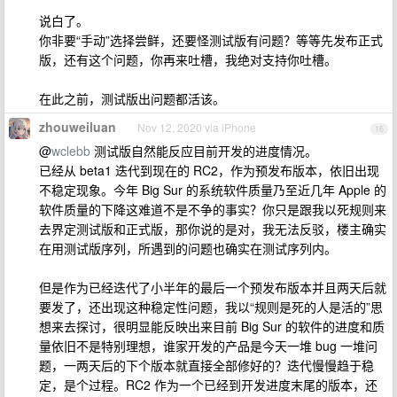
说白了。
你非要“手动”选择尝鲜，还要怪测试版有问题？等等先发布正式
版，还有这个问题，你再来吐槽，我绝对支持你吐槽。
在此之前，测试版出问题都活该。
zhouweiluan
Nov 12, 2020 via iPhone
16
@
wclebb
测试版自然能反应目前开发的进度情况。
已经从 beta1 迭代到现在的 RC2，作为预发布版本，依旧出现
不稳定现象。今年 Big Sur 的系统软件质量乃至近几年 Apple 的
软件质量的下降这难道不是不争的事实？你只是跟我以死规则来
去界定测试版和正式版，那你说的是对，我无法反驳，楼主确实
在用测试版序列，所遇到的问题也确实在测试序列内。
但是作为已经迭代了小半年的最后一个预发布版本并且两天后就
要发了，还出现这种稳定性问题，我以“规则是死的人是活的”思
想来去探讨，很明显能反映出来目前 Big Sur 的软件的进度和质
量依旧不是特别理想，谁家开发的产品是今天一堆 bug 一堆问
题，一两天后的下个版本就直接全部修好的？迭代慢慢趋于稳
定，是个过程。RC2 作为一个已经到开发进度末尾的版本，还