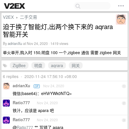
V2EX
二手交易
›
迫于换了智能灯,出两个换下来的 aqrara
智能开关
By
adrianXu
at Nov 24, 2020 · 1419 views
单火单开,购入时 150,明盘 100 一个,zigbee 通信 需要 zigbee 网关
ZigBee
明盘
aqrara
网关
6 replies
•
2020-11-24 17:56:10 +08:00
adrianXu
Nov 24, 2020
OP
1
微信(base64)：eHVrYWk0NTQ=
Ratio777
Nov 24, 2020
2
铁汁，应该是 apara 吧
Ratio777
Nov 24, 2020
3
@
Ratio777
艹 写错了 aqara