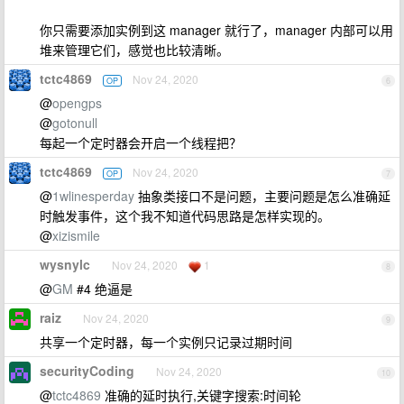
你只需要添加实例到这 manager 就行了，manager 内部可以用
堆来管理它们，感觉也比较清晰。
tctc4869
Nov 24, 2020
OP
6
@
opengps
@
gotonull
每起一个定时器会开启一个线程把？
tctc4869
Nov 24, 2020
OP
7
@
1wlinesperday
抽象类接口不是问题，主要问题是怎么准确延
时触发事件，这个我不知道代码思路是怎样实现的。
@
xizismile
wysnylc
Nov 24, 2020
1
8
@
GM
#4 绝逼是
raiz
Nov 24, 2020
9
共享一个定时器，每一个实例只记录过期时间
securityCoding
Nov 24, 2020
10
@
tctc4869
准确的延时执行,关键字搜索:时间轮