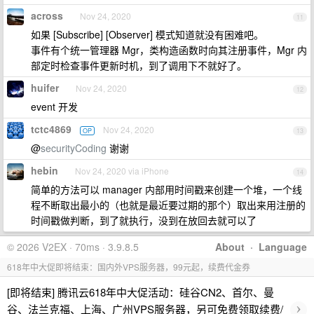
across
Nov 24, 2020
11
如果 [Subscribe] [Observer] 模式知道就没有困难吧。
事件有个统一管理器 Mgr，类构造函数时向其注册事件，Mgr 内
部定时检查事件更新时机，到了调用下不就好了。
huifer
Nov 24, 2020
12
event 开发
tctc4869
Nov 24, 2020
OP
13
@
securityCoding
谢谢
hebin
Nov 24, 2020 via iPhone
14
简单的方法可以 manager 内部用时间戳来创建一个堆，一个线
程不断取出最小的（也就是最近要过期的那个）取出来用注册的
时间戳做判断，到了就执行，没到在放回去就可以了
© 2026 V2EX · 70ms · 3.9.8.5
About
·
Language
618年中大促即将结束：国内外VPS服务器，99元起，续费代金券
[即将结束] 腾讯云618年中大促活动：硅谷CN2、首尔、曼
›
谷、法兰克福、上海、广州VPS服务器，另可免费领取续费/